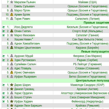
7.
Миралем Пьянич
Майами (США)
8.
Емиль Сульевич
Орашье (Босния и Герцеговина)
9.
Марко Пргич
Орашье (Босния и Герцеговина)
10.
Армин Брляк
Подгрмец (Босния и Герцеговина)
11.
Тарик Рамич
Саласпилс (Латвия)
Правые защитни
1.
Иско Джурлета
Кисельяк (Босния и Герцеговина)
2.
Огнен Гнятич
Спортс Клуб (Мальдивы)
3.
Марко Михоевич
Сателлит (Гвинея)
4.
Хашим Немич
Сан Луис Кильота (Чили)
5.
Аднан Хамзабегович
Подгрмец (Босния и Герцеговина)
6.
Младен Цвьетинович
Каррана (Бахрейн)
Левые полузащитн
1.
Ардонис Муцай
Фиорина (Сан-Марино)
2.
Эдин Рустемович
Радник (Сербия)
3.
Сулейман Салкич
РБ Лейпциг (Германия)
4.
Адис Плавуль
Слован (Словения)
5.
Ирнес Омичевич
Орашье (Босния и Герцеговина)
6.
Ирфан Яшаревич
Витез (Босния и Герцеговина)
Центральные полузащ
1.
Дарио Шарич
Мамелоди Сандаунс (ЮАР)
2.
Даниэл Граовац
Арсенал (Англия)
3.
Харис Ордагич
Апсеттерс (Американские Виргинские о
4.
Бошко Ступич
Саса (Северная Македония)
5.
Ирфан Хаджич
Фейеноорд (Нидерланды)
6.
Адриан Леон Баришич
Крайова (Румыния)