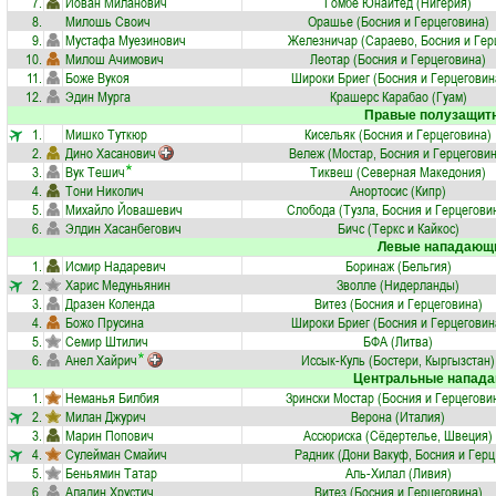
7.
Йован Миланович
Гомбе Юнайтед (Нигерия)
8.
Милошь Своич
Орашье (Босния и Герцеговина)
9.
Мустафа Муезинович
Железничар (Сараево, Босния и Герц
10.
Милош Ачимович
Леотар (Босния и Герцеговина)
11.
Боже Вукоя
Широки Бриег (Босния и Герцеговин
12.
Эдин Мурга
Крашерс Карабао (Гуам)
Правые полузащит
1.
Мишко Туткюр
Кисельяк (Босния и Герцеговина)
2.
Дино Хасанович
Вележ (Мостар, Босния и Герцеговин
3.
Вук Тешич
Тиквеш (Северная Македония)
4.
Тони Николич
Анортосис (Кипр)
5.
Михайло Йовашевич
Слобода (Тузла, Босния и Герцегови
6.
Элдин Хасанбегович
Бичс (Теркс и Кайкос)
Левые нападающ
1.
Исмир Надаревич
Боринаж (Бельгия)
2.
Харис Медуньянин
Зволле (Нидерланды)
3.
Дразен Коленда
Витез (Босния и Герцеговина)
4.
Божо Прусина
Широки Бриег (Босния и Герцеговин
5.
Семир Штилич
БФА (Литва)
6.
Анел Хайрич
Иссык-Куль (Бостери, Кыргызстан)
Центральные напад
1.
Неманья Билбия
Зрински Мостар (Босния и Герцегови
2.
Милан Джурич
Верона (Италия)
3.
Марин Попович
Ассюриска (Сёдертелье, Швеция)
4.
Сулейман Смайич
Радник (Дони Вакуф, Босния и Герц
5.
Беньямин Татар
Аль-Хилал (Ливия)
6.
Аладин Хрустич
Витез (Босния и Герцеговина)