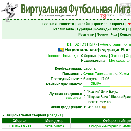
Главная
|
Новости
|
Онлайн
|
Правила
|
Опросы
|
Ре
Расписание
|
Турниры
|
Команды
|
Игроки
|
Т
Рейтинги
|
Форум
|
Чат
|
Конку
D1
|
D2
|
D3
|
КЛК
|
кубок страны
|
суп
6
Национальная федерация Босн
Новости
|
Команды
|
Сборные
|
Фонд
|
Законы
|
Оп
Национальная
|
Молодежная
Конфедерация:
Европа
Президент:
Сурен Товмасян
aka
Хэмм
Последний визит:
6 августа, 17:06
20.4%
Рейтинг президента:
1.
"Радник" Дони Вакуф
Лучшие стадионы:
2.
"Широки Бриег" Широки Брие
весь список
3.
"Вележ" Мостар
Фонд федерации:
19 499 000
• Национальная сборная
[
создана
]
Сборная
Менеджер
Отборочный ци
Национальная
nikola_fortyna
Отборочный турнир к чемпи