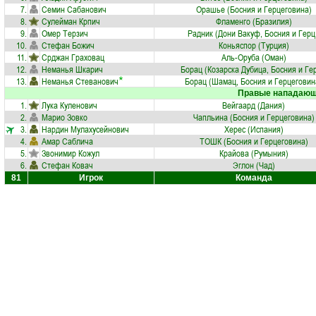
7.
Семин Сабанович
Орашье (Босния и Герцеговина)
8.
Сулейман Крпич
Фламенго (Бразилия)
9.
Омер Терзич
Радник (Дони Вакуф, Босния и Герц
10.
Стефан Божич
Коньяспор (Турция)
11.
Срджан Граховац
Аль-Оруба (Оман)
12.
Неманья Шкарич
Борац (Козарска Дубица, Босния и Гер
13.
Неманья Стеванович
Борац (Шамац, Босния и Герцеговин
Правые нападаю
1.
Лука Куленович
Вейгаард (Дания)
2.
Марио Зовко
Чапльина (Босния и Герцеговина)
3.
Нардин Мулахусейнович
Херес (Испания)
4.
Амар Саблича
ТОШК (Босния и Герцеговина)
5.
Звонимир Кожул
Крайова (Румыния)
6.
Стефан Ковач
Эглон (Чад)
81
Игрок
Команда