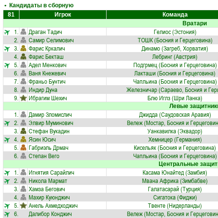
• Кандидаты в сборную
81
Игрок
Команда
Вратари
1.
Драган Тадич
Гелиос (Эстония)
2.
Самир Селимович
ТОШК (Босния и Герцеговина)
3.
Фарис Кркалич
Динамо (Загреб, Хорватия)
4.
Фарис Бекташ
Лебринг (Австрия)
5.
Адел Менкович
Подгрмец (Босния и Герцеговина)
6.
Ваня Кнежевич
Лакташи (Босния и Герцеговина)
7.
Франьо Бунтич
Чапльина (Босния и Герцеговина)
8.
Индир Дуна
Железничар (Сараево, Босния и Герц
9.
Ибрагим Шехич
Блю Иглз (Шри Ланка)
Левые защитник
1.
Дамир Зломислич
Джидда (Саудовская Аравия)
2.
Элвир Муминович
Вележ (Мостар, Босния и Герцеговин
3.
Стефан Вукадин
Уанкавилка (Эквадор)
4.
Ясин Юсич
Хемницер (Германия)
5.
Габриэль Дрмач
Кисельяк (Босния и Герцеговина)
6.
Степан Вего
Чапльина (Босния и Герцеговина)
Центральные защит
1.
Игнятия Сарайлич
Касама Юнайтед (Замбия)
2.
Никола Мармат
Мвана Африка (Зимбабве)
3.
Хамза Бегович
Галатасарай (Турция)
4.
Махир Куюнджич
Сигатока (Фиджи)
5.
Анель Ахмедходжич
Твенте (Нидерланды)
6.
Далибор Конджич
Вележ (Мостар, Босния и Герцеговин