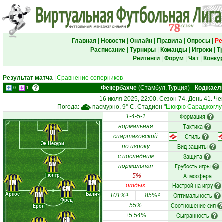
Главная
|
Новости
|
Онлайн
|
Правила
|
Опросы
|
Ре
Расписание
|
Турниры
|
Команды
|
Игроки
|
Т
Рейтинги
|
Форум
|
Чат
|
Конку
Результат матча
|
Сравнение соперников
Фенербахче
(Стамбул, Турция)
-
Коджаел
0
1
16 июля 2025, 22:00. Сезон 74. День 41. Ч
Погода:
пасмурно, 9° C. Стадион "
Шюкрю Сараджоглу
Формация
1-4-5-1
Тактика
нормальная
CF
Стиль
спартаковский
Эн-Несури
Вид защиты
по игроку
Защита
с последним
AM
Грубость игры
нормальная
Гюлер
Атмосфера
-5%
LM
RM
Настрой на игру
отдых
CM
Арнос
Балич
DM
Оптимальность
101%
85%
1
2
Фред
Соотношение сил
Ерол
55%
Сыгранность
+5.54%
CD