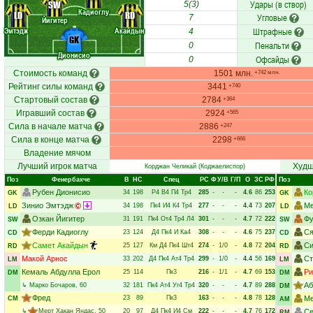
Удары (в створ)
SW
5(3)
Кадиоглу
LD
RD
Угловые
7
Йигитер
Эмтэдж
Акайдын
Штрафные
4
GK
Пенальти
0
Дионисио
Офсайды
0
Стоимость команд
1501 млн.
+742 млн.
Рейтинг силы команд
3441
+740
Стартовый состав
2784
+364
Игравший состав
2924
+565
Сила в начале матча
2886
+247
Сила в конце матча
2298
+666
Владение мячом
Лучший игрок матча
Худш
Корджан Челикай
(Коджаелиспор)
Поз
Фенербахче
В
НC
Спец
РC
Ф
У/В
Г/П
О
ЗС
РФ
Поз
Рубен Дионисио
Ко
34
198
Р4
В4
П4
Тр4
285
-
-
-
4.6
86
253
GK
GK
Зинио Эмтэдж
Ме
34
198
Пк4
И4
К4
Тр4
277
-
-
-
4.4
73
207
LD
LD
Озкан Йигитер
Фу
31
191
Пк4
От4
Тр4
Л4
301
-
-
-
4.7
72
222
SW
SW
Ферди Кадиоглу
Ся
23
124
Д4
Пк4
И
Ка4
308
-
-
-
4.6
75
237
CD
CD
Самет Акайдын
Си
25
127
Км
Д4
Пк4
Шт4
274
-
1/0
-
4.8
72
204
RD
RD
Макой Арнос
Ст
33
202
Д4
Пк4
Ат4
Тр4
299
-
1/0
-
4.4
56
169
LM
LM
Кемаль Абдулла Ерол
Ри
25
114
Пк3
216
-
1/1
-
4.7
69
153
DM
DM
Аб
↳
Марко Бочаров
, 60
32
181
Пк4
Ат4
Уг4
Тр4
320
-
-
-
4.7
89
288
DM
Фред
23
89
Пк3
163
-
-
-
4.8
78
128
Ме
CM
AM
↳
Мерт Хакан Яндас
, 50
20
97
Д4
Пк4
И4
См
222
-
-
-
4.7
76
172
Се
RM