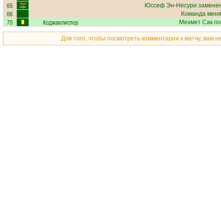
65
Юссеф Эн-Несури
заменен
66
Команда меняе
75
Коджаелиспор
Мехмет Сак
по
Для того, чтобы посмотреть комментарии к матчу, вам 