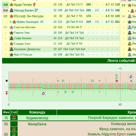
Арда Гюлер
26
138
Д4
Пк4
У4
П
269
-
-
-
4.7
43
118
AM
Ге
CF
Нихад Балич
32
196
Д4
Пк4
Уг4
Тр4
320
-
1/1
-
4.5
51
166
RM
↳
Юссеф Эн-Несури
18
90
Д4
Пк4
У
П3
174
-
-
-
4.5
66
120
CF
GK
Эр
↳
Ирфан Кахведжи
, 65
24
152
Д4
Пк4
И
Уг4
319
-
1/1
-
4.7
81
261
-
Ма
GK
Сикстен Мохлин
29
163
Р4
В4
И4
П
-
-
-
-
-
-
-
-
Ра
-
Тимоти Ума
30
190
Д4
Пк4
У4
Тр4
-
-
-
-
-
-
-
-
Эр
-
Сафа Кинали
34
214
Д4
Пк4
У4
Тр4
-
-
-
-
-
-
-
-
Фа
-
Сердар Азиз
21
109
Д4
Пк4
И
П4
-
-
-
-
-
-
-
-
Йи
-
Кахраман Демирташ
33
197
Пк4
См4
Тр4
Ка4
-
-
-
-
-
-
-
-
Ог
-
Жан Н`Гуесан
33
208
Д4
Пк4
Тр4
Л4
-
-
-
-
-
-
-
-
Эм
Лента событий:
+1
0
45
Команда
Хрон
Мин
Соб
15
Коджаелиспор
Георгий Беридзе
заменен, 
50
Фенербахче
Команда меня
Фред
заменен, на п
60
Кемаль Абдулла Ерол
замен