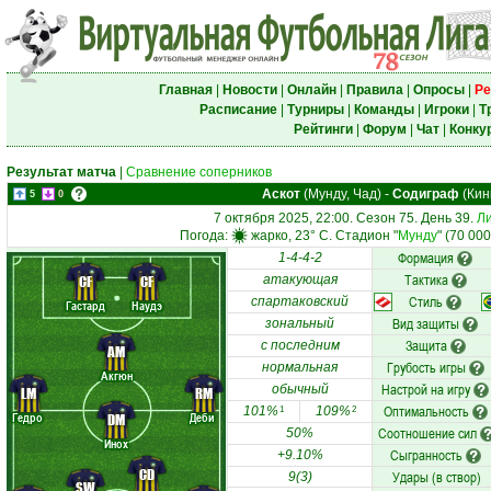
Главная
|
Новости
|
Онлайн
|
Правила
|
Опросы
|
Ре
Расписание
|
Турниры
|
Команды
|
Игроки
|
Т
Рейтинги
|
Форум
|
Чат
|
Конку
Результат матча
|
Сравнение соперников
Аскот
(Мунду, Чад)
-
Содиграф
(Кин
5
0
7 октября 2025, 22:00. Сезон 75. День 39.
Ли
Погода:
жарко, 23° C. Стадион "
Мунду
" (70 00
Формация
1-4-4-2
Тактика
CF
CF
атакующая
Стиль
спартаковский
Гастард
Наудэ
Вид защиты
зональный
Защита
с последним
AM
Грубость игры
нормальная
Акгюн
Настрой на игру
обычный
LM
RM
Оптимальность
101%
109%
1
2
Гедро
Деби
DM
Соотношение сил
50%
Инох
Сыгранность
+9.10%
CD
Удары (в створ)
9(3)
SW