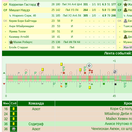
Коррилан Гастард
Же
28
180
Пк4
У4
Ат4
Шт4
331
-
1/1
0/1
6.3
51
177
CF
CF
Мишал Наудэ
Не
25
142
Пк4
У3
Л4
264
-
1/0
-
5.0
73
193
CF
CF
↳
Нгаренго Серж
, 46
31
185
Пк4
У2
Ат4
Л4
305
-
1/0
-
4.9
79
246
↳
Ала
GK
Керим Бори Байтчида
23
58
Р
-
-
-
-
-
-
-
GK
Ев
-
Анри Мбайремаджи
20
53
И
-
-
-
-
-
-
-
-
Тшиса
-
Ярима Толли
18
51
И
-
-
-
-
-
-
-
-
Шитенг
-
Казимир Аттейб
18
41
И
-
-
-
-
-
-
-
-
Дж
-
Малик Робертс
25
136
Пк4
И4
П4
К4
-
-
-
-
-
-
-
-
Муана
-
Блэйк Старрап
21
94
Пк4
-
-
-
-
-
-
-
-
Жан-М
Лента событий:
+1
0
45
Команда
Хрон
Мин
Соб
16
Аскот
Кори Су
полу
24
Мбайхор Деби
п
32
Майкл Хевен
по
36
Содиграф
Анисе Нгутоко
п
36
Аскот
Ченгизхан Акгюн
, со шт