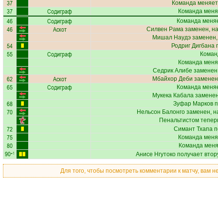
37
Команда меняет
37
Содиграф
Команда меня
46
Содиграф
Команда меняе
46
Аскот
Силвен Рама
заменен, н
Мишал Наудэ
заменен,
54
Родриг Дигбана
п
55
Содиграф
Коман
Команда меня
Седрик Алибе
заменен,
62
Аскот
Мбайхор Деби
заменен,
65
Содиграф
Команда меняе
Мукека Кабала
заменен
68
Зуфар Марков
п
70
Нельсон Балонго
заменен, н
Пенальтистом тепер
72
Симант Тхапа
п
75
Команда меня
80
Команда меняе
90
+1
Анисе Нгутоко
получает втору
Для того, чтобы посмотреть комментарии к матчу, вам 