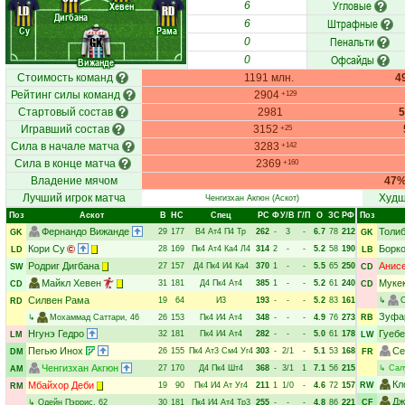
Угловые
Хевен
6
LD
RD
Дигбана
Штрафные
6
Су
Рама
Пенальти
GK
0
Офсайды
0
Вижанде
Стоимость команд
1191 млн.
4
Рейтинг силы команд
2904
+129
Стартовый состав
2981
Игравший состав
3152
+25
Сила в начале матча
3283
+142
Сила в конце матча
2369
+160
Владение мячом
47
Лучший игрок матча
Худш
Ченгизхан Акгюн
(Аскот)
Поз
Аскот
В
НC
Спец
РC
Ф
У/В
Г/П
О
ЗС
РФ
Поз
Фернандо Вижанде
Толи
29
177
В4
Ат4
П4
Тр
262
-
3
-
6.7
78
212
GK
GK
Кори Су
Борк
28
169
Пк4
Ат4
Ка4
Л4
314
2
-
-
5.2
58
190
LD
LB
Родриг Дигбана
Анисе
27
157
Д4
Пк4
И4
Ка4
370
1
-
-
5.5
65
250
SW
CD
Майкл Хевен
Муке
31
181
Д4
Пк4
Ат4
385
1
-
-
5.2
61
240
CD
CD
Силвен Рама
19
64
И3
193
-
-
-
5.2
83
161
↳
RD
Зуфа
↳
Мохаммад Саттари
, 46
26
153
Пк4
И4
Ат4
348
-
-
-
4.9
76
273
RB
Нгунэ Гедро
Гуеб
32
181
Пк4
И4
Ат4
282
-
-
-
5.0
61
178
LM
LW
Пегью Инох
Се
26
155
Пк4
Ат3
См4
Уг4
303
-
2/1
-
5.1
53
168
DM
FR
Ченгизхан Акгюн
27
170
Д4
Пк4
Шт4
368
-
3/1
1
7.1
56
215
↳
Сал
AM
Кл
Мбайхор Деби
19
90
Пк4
И4
Ат
Уг4
211
1
1/0
-
4.6
72
157
RW
RM
Дж
↳
Одейн Пэррис
, 62
30
181
Пк4
И4
Ат4
Тр3
255
-
-
-
4.8
86
221
CF