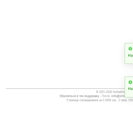
На
На
© 2001-2026 footballmanager
Обратиться в тех.поддержку
- Почта:
info@virtualsoc
Страница сгенерирована за 0.0006 сек., 0 запр. Chr
Политика cookies
Что такое файлы Cookie (Куки)?
Cookie-файлы
(англ. cookie, буквально — печенье)
Pliki 
представляют собой текстовые файлы. Возникают они в
Powst