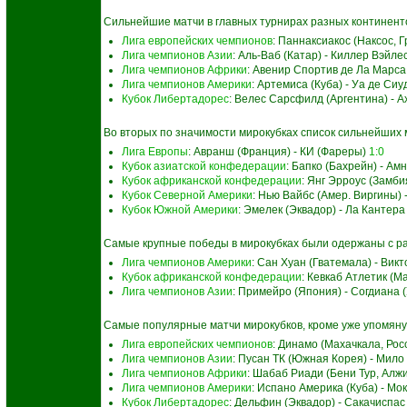
Сильнейшие матчи в главных турнирах разных континент
Лига европейских чемпионов
: Паннаксиакос (Наксос, 
Лига чемпионов Азии
: Аль-Ваб (Катар) - Киллер Вэйле
Лига чемпионов Африки
: Авенир Спортив де Ла Марса 
Лига чемпионов Америки
: Артемиса (Куба) - Уа де Си
Кубок Либертадорес
: Велес Сарсфилд (Аргентина) - 
Во вторых по значимости мирокубках список сильнейших 
Лига Европы
: Авранш (Франция) - КИ (Фареры)
1:0
Кубок азиатской конфедерации
: Бапко (Бахрейн) - Ам
Кубок африканской конфедерации
: Янг Эрроус (Замби
Кубок Северной Америки
: Нью Вайбс (Амер. Виргины)
Кубок Южной Америки
: Эмелек (Эквадор) - Ла Кантер
Самые крупные победы в мирокубках были одержаны с ра
Лига чемпионов Америки
: Сан Хуан (Гватемала) - Вик
Кубок африканской конфедерации
: Кевкаб Атлетик (М
Лига чемпионов Азии
: Примейро (Япония) - Согдиана 
Самые популярные матчи мирокубков, кроме уже упомяну
Лига европейских чемпионов
: Динамо (Махачкала, Рос
Лига чемпионов Азии
: Пусан ТК (Южная Корея) - Мило
Лига чемпионов Африки
: Шабаб Риади (Бени Тур, Алжи
Лига чемпионов Америки
: Испано Америка (Куба) - Мо
Кубок Либертадорес
: Дельфин (Эквадор) - Сакачиспас