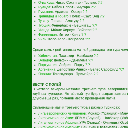
О-ва Кука
: Никао Сокаттак - Туртлес
?:?
Руанда
: Район Спорт - Умутара
?:?
Румыния
: Арджеш - Орадя
?:?
Тринидад и Тобаго
: Полис - Саус Энд
?:?
Тувалу
: Тофага - Аматуку
?:?
Турция
: Фенербахче - Бешикташ
?:?
Уганда
: Мбале Хироус - Вайперс
?:?
Финляндия
: Интер - Кингз
?:?
Чили
: Коло-Коло - Кобрелоа
?:?
Среди самых рейтинговых матчей двенадцатого тура чемп
Узбекистан
: Пахтакор - Навбахор
?:?
Эквадор
: Дельфин - Дакилема
?:?
Португалия
: Лейрия - Порту
?:?
Аргентина
: Депортиво Ринкон - Велес Сарсфилд
?:?
Япония
: Тегевадзаро - Примейро
?:?
ВЕСТИ С ПОЛЕЙ
В четверг вечером матчами третьего тура завершился
клубных турнирах. Четвёртый тур будет сыгран завтра 
другом ещё раз, поменяв место проведения матча.
Сильнейшие матчи третьего тура в разных турнирах:
Лига европейских чемпионов
: Монако (Франция) - Ман
Лига чемпионов Азии
: ДПММ (Бруней) - Навбахор (Узб
Лига чемпионов Африки
: УРА (Уганда) - Олимпик (Юс
Лига чемпионов Америки
: Сан Хуан (Гватемала) - Исп