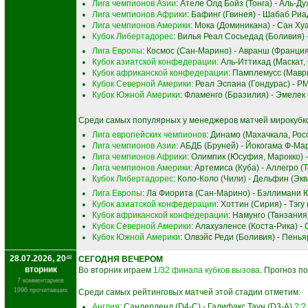
Лига чемпионов Азии
: Ателе Олд Бойз (Тонга) - Аль-Д
Лига чемпионов Африки
: Бафинг (Гвинея) - Шабаб Риа
Лига чемпионов Америки
: Мока (Доминикана) - Сан Ху
Кубок Либертадорес
: Вилья Реал Сосьедад (Боливия)
Лига Европы
: Космос (Сан-Марино) - Авранш (Франци
Кубок азиатской конфедерации
: Аль-Иттихад (Маскат,
Кубок африканской конфедерации
: Памплемусс (Мавр
Кубок Северной Америки
: Реал Эспана (Гондурас) - Р
Кубок Южной Америки
: Фламенго (Бразилия) - Эмелек
Среди самых популярных у менеджеров матчей мирокубко
Лига европейских чемпионов
: Динамо (Махачкала, Рос
Лига чемпионов Азии
: АБДБ (Бруней) - Йокогама Ф-М
Лига чемпионов Африки
: Олимпик (Юсуфия, Марокко)
Лига чемпионов Америки
: Артемиса (Куба) - Аллегро (
Кубок Либертадорес
: Коло-Коло (Чили) - Дельфин (Эк
Лига Европы
: Ла Фиорита (Сан-Марино) - Бэллимани
Кубок азиатской конфедерации
: Хоттин (Сирия) - Тэг
Кубок африканской конфедерации
: Намунго (Танзания
Кубок Северной Америки
: Алахуэленсе (Коста-Рика) -
Кубок Южной Америки
: Олвэйс Реди (Боливия) - Пенья
28.07.2026, 20
48
СЕГОДНЯ ВЕЧЕРОМ
вторник
Во вторник играем
1/32 финала кубков вызова
. Прогноз по
7 комментариев
1996 прочитавших
Среди самых рейтинговых матчей этой стадии отметим:
Англия
: Сандерленд (D4-C) - Галифакс Таун (D3-A)
?:?