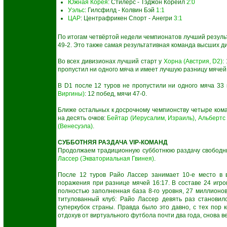
Южная Корея
: Стилерс - Тэджон Корейл
2:0
Уэльс
: Гилсфилд - Колвин Бэй
1:1
ЦАР
: Центрафрикен Спорт - Анегри
3:1
По итогам четвёртой недели чемпионатов лучший резуль
49-2. Это также самая результативная команда высших д
Во всех дивизионах лучший старт у
Хорна (Австрия, D2)
:
пропустил ни одного мяча и имеет лучшую разницу мячей 
В D1 после 12 туров не пропустили ни одного мяча 33
Виргины)
: 12 побед, мячи 47-0.
Ближе остальных к досрочному чемпионству четыре ко
на десять очков:
Бейтар (Иерусалим, Израиль)
,
Альбертс 
(Венесуэла)
.
СУББОТНЯЯ РАЗДАЧА VIP-КОМАНД
Продолжаем традиционную субботнюю раздачу свободн
Лассер (Экваториальная Гвинея)
.
После 12 туров Райо Лассер занимает 10-е место в 
поражения при разнице мячей 16:17. В составе 24 игро
полностью заполненная база 8-го уровня, 27 миллионов
титулованный клуб: Райо Лассер девять раз становил
суперкубок страны. Правда было это давно, с тех пор 
отдохув от виртуального футбола почти два года, снова в