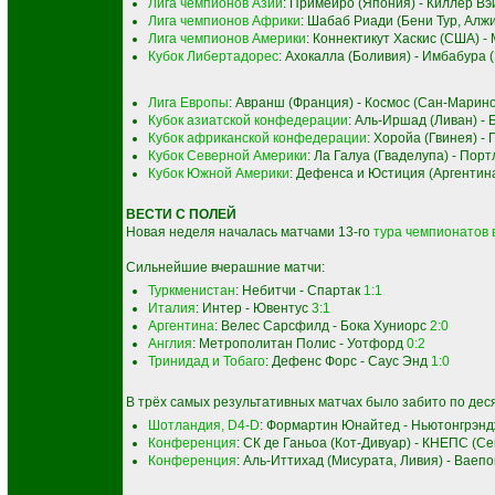
Лига чемпионов Азии
: Примейро (Япония) - Киллер Вэ
Лига чемпионов Африки
: Шабаб Риади (Бени Тур, Алжи
Лига чемпионов Америки
: Коннектикут Хаскис (США) -
Кубок Либертадорес
: Ахокалла (Боливия) - Имбабура 
Лига Европы
: Авранш (Франция) - Космос (Сан-Марин
Кубок азиатской конфедерации
: Аль-Иршад (Ливан) -
Кубок африканской конфедерации
: Хоройа (Гвинея) 
Кубок Северной Америки
: Ла Галуа (Гваделупа) - По
Кубок Южной Америки
: Дефенса и Юстиция (Аргентина
ВЕСТИ С ПОЛЕЙ
Новая неделя началась матчами 13-го
тура чемпионатов 
Сильнейшие вчерашние матчи:
Туркменистан
: Небитчи - Спартак
1:1
Италия
: Интер - Ювентус
3:1
Аргентина
: Велес Сарсфилд - Бока Хуниорс
2:0
Англия
: Метрополитан Полис - Уотфорд
0:2
Тринидад и Тобаго
: Дефенс Форс - Саус Энд
1:0
В трёх самых результативных матчах было забито по дес
Шотландия, D4-D
: Формартин Юнайтед - Ньютонгрэн
Конференция
: СК де Ганьоа (Кот-Дивуар) - КНЕПС (С
Конференция
: Аль-Иттихад (Мисурата, Ливия) - Ваепо