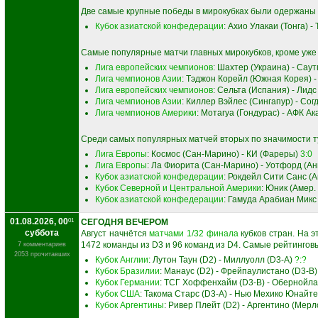
Две самые крупные победы в мирокубках были одержаны с
Кубок азиатской конфедерации
: Ахио Улакаи (Тонга) 
Самые популярные матчи главных мирокубков, кроме уже
Лига европейских чемпионов
: Шахтер (Украина) - Сау
Лига чемпионов Азии
: Тэджон Корейл (Южная Корея) -
Лига европейских чемпионов
: Сельта (Испания) - Лид
Лига чемпионов Азии
: Киллер Вэйлес (Сингапур) - Сог
Лига чемпионов Америки
: Мотагуа (Гондурас) - АФК А
Среди самых популярных матчей вторых по значимости т
Лига Европы
: Космос (Сан-Марино) - КИ (Фареры)
3:0
Лига Европы
: Ла Фиорита (Сан-Марино) - Уотфорд (А
Кубок азиатской конфедерации
: Рокдейл Сити Санс (А
Кубок Северной и Центральной Америки
: Юник (Амер.
Кубок азиатской конфедерации
: Гамуда Арабиан Микс 
01.08.2026, 00
01
СЕГОДНЯ ВЕЧЕРОМ
суббота
Август начнётся
матчами 1/32 финала
кубков стран. На э
1472 команды из D3 и 96 команд из D4. Самые рейтингов
7 комментариев
2053 прочитавших
Кубок Англии
: Лутон Таун (D2) - Миллуолл (D3-A)
?:?
Кубок Бразилии
: Манаус (D2) - Фрейпаулистано (D3-B
Кубок Германии
: ТСГ Хоффенхайм (D3-B) - Обернойла
Кубок США
: Такома Старс (D3-A) - Нью Мехико Юнайт
Кубок Аргентины
: Ривер Плейт (D2) - Аргентино (Мерл