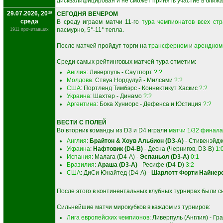
дисквалифицирован и не сможет принять участие в ближ
29.07.2026, 20
39
СЕГОДНЯ ВЕЧЕРОМ
среда
В среду играем матчи 11-го
тура чемпионатов всех стр
пасмурно, 5°-11° тепла.
1911 прочитавших
После матчей пройдут торги на
трансферном
и
арендном
Среди самых рейтинговых матчей тура отметим:
Англия
: Ливерпуль - Саутпорт
?:?
Молдова
: Стяуа Нордулуй - Милсами
?:?
США
: Портленд Тимбэрс - Коннектикут Хаскис
?:?
Украина
: Шахтер - Динамо
?:?
Аргентина
: Бока Хуниорс - Дефенса и Юстиция
?:?
ВЕСТИ С ПОЛЕЙ
Во вторник команды из D3 и D4 играли
матчи 1/32 финала
Англия
:
Брайтон & Хоув Альбион (D3-A)
- Стивенэйдж
Украина
:
Нафтовик (D4-B)
- Десна (Чернигов, D3-B)
1:
Испания
: Малага (D4-A) -
Эспаньол (D3-A)
0:1
Бразилия
:
Араша (D3-A)
- Ресифе (D4-D)
3:2
США
: ДиСи Юнайтед (D4-A) -
Шарлотт Форти Найнерс
После этого в континентальных клубных турнирах были сы
Сильнейшие матчи мирокубков в каждом из турниров:
Лига европейских чемпионов
: Ливерпуль (Англия) - Г