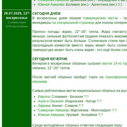
Северная Америка
: Доминика (юн.) - Бермудские о-ва 
Южная Америка
: Боливия (юн.) - Аргентина (юн.)
3:1
26.07.2026, 12
58
СЕГОДНЯ ДНЁМ
воскресенье
В воскресенье днём играем
товарищеские матчи
- тр
менеджеры
на специальной странице
для поиска соперни
2 комментария
2106 прочитавших
Прогноз погоды: жарко, 22°-30° тепла. Жара считает
меньше, сильным футболистам труднее показать максиму
результатов может быть больше. Солнечные стили при э
прохладным климатом вместо жары может быть солнеч
температуре может быть очень жарко - это ещё более сл
СЕГОДНЯ ВЕЧЕРОМ
Вечером в воскресенье сборные сыграют
матчи 14-го ту
облачно, 12°-20° тепла.
После матчей сборных пройдут торги на
трансферно
игроками
.
Самые рейтинговые матчи национальных сборных на раз
Европа
: Словакия - Бельгия
?:?
Азия и Океания
: Индонезия - Катар
?:?
Африка
: Кения - Сомали
?:?
Северная Америка
: Мартиника - Монтсеррат
?:?
Южная Америка
: Уругвай - Колумбия
?:?
Среди молодёжных сборных отметим следующие игры: