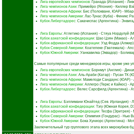
Лига европейских чемпионов
: Гранада (Испания) - Ли
Лига чемпионов Азии
: Примейро (Япония) - Киллер Вэ
Лига чемпионов Африки
: Бис (Полокване, ЮАР) - Мба
Лига чемпионов Америки
: Лас-Тунас (Куба) - Финикс 
Кубок Либертадорес
: Сакачиспас (Аргентина) - Энвиг
Лига Европы
: Атлетико (Испания) - Стяуа Нордулуй (
Кубок азиатской конфедерации
: Шао Цзян (Макао) - А
Кубок африканской конфедерации
: Уэд Фодда (Алжир)
Кубок Северной Америки
: Коатепеке (Гватемала) - Ап
Кубок Южной Америки
: Уанкавилка (Эквадор) - Болив
Самые популярные среди менеджеров игры, кроме уже у
Лига европейских чемпионов
: Борнмут (Англия) - Дин
Лига чемпионов Азии
: Аль-Араби (Катар) - Пусан ТК 
Лига чемпионов Африки
: Мамелоди Сандаунс (ЮАР) -
Лига чемпионов Америки
: Аллегро (Теркс и Кайкос) - 
Кубок Либертадорес
: Велес Сарсфилд (Аргентина) - А
Лига Европы
: Бэллимани Юнайтед (Сев. Ирландия) -
Кубок азиатской конфедерации
: Тэгу (Южная Корея, D
Кубок африканской конфедерации
: Тесфа (Эритрея) -
Кубок Северной Америки
: Олимпия (Гондурас) - Нью 
Кубок Южной Америки
: Бока Хуниорс (Аргентина) - М
Заключительный тур группового этапа всех мирокубков буд