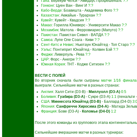
Гана
: Берекум Челси - Амидаус Профешеналс
?:?
Гонконг
: Цуен Ван - Винг И
?:?
Кабо-Верде
: Боавишта - Академика Фого
?:?
Казахстан
: Акжайык - Турархан
?:?
Кувейт
: Кувейт - Квадсия
?:?
Макао
: Горилла Юниверс - Университи Макао
?:?
Мозамбик
: Матола - Ферровиарио (Мапуто)
?:?
Пакистан
: Пакистан Сивил - ВАПДА
?:?
Самоа
: Лупе Оле Соага - Киви
?:?
Сент-Китс и Невис
: Ньютаун Юнайтед - Топ Старз
?:?
Уэльс
: Понтиприт Юнайтед - Колвин Бэй
?:?
Фиджи
: Ливерпуль - Рева
?:?
ЦАР
: Форс - Анегри
?:?
Южная Корея
: ТНТ - Кодже Ситизен
?:?
ВЕСТИ С ПОЛЕЙ
Во вторник сначала были сыграны
матчи 1/16 финала
выиграли. Сильнейшие матчи в разных странах:
Англия
: Халл Сити (D3-B) -
Миллуолл (D3-A)
0:5
Боливия
:
Гуабира (D3-A)
- Сукре (D3-A)
1:1
(пенальти -
США
:
Миннесота Юнайтед (D3-B)
- Баллард (D4-D)
3:
Япония
:
Санфречче Хиросима (D4-A)
- Матида Зельв
Франция
: Бове (D3-A) -
Коломье (D4-D)
1:2
После этого команды из группового этапа континентальны
Сильнейшие вчерашние матчи в разных турнирах: