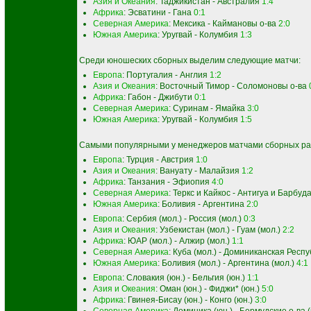
Азия и Океания
: Таджикистан - Австралия
1:4
Африка
: Эсватини - Гана
0:1
Северная Америка
: Мексика - Каймановы о-ва
2:0
Южная Америка
: Уругвай - Колумбия
1:3
Среди юношеских сборных выделим следующие матчи:
Европа
: Португалия - Англия
1:2
Азия и Океания
: Восточный Тимор - Соломоновы о-ва
Африка
: Габон - Джибути
0:1
Северная Америка
: Суринам - Ямайка
3:0
Южная Америка
: Уругвай - Колумбия
1:5
Самыми популярными у менеджеров матчами сборных раз
Европа
: Турция - Австрия
1:0
Азия и Океания
: Вануату - Малайзия
1:2
Африка
: Танзания - Эфиопия
4:0
Северная Америка
: Теркс и Кайкос - Антигуа и Барбуд
Южная Америка
: Боливия - Аргентина
2:0
Европа
: Сербия (мол.) - Россия (мол.)
0:3
Азия и Океания
: Узбекистан (мол.) - Гуам (мол.)
2:2
Африка
: ЮАР (мол.) - Алжир (мол.)
1:1
Северная Америка
: Куба (мол.) - Доминиканская Респу
Южная Америка
: Боливия (мол.) - Аргентина (мол.)
4:1
Европа
: Словакия (юн.) - Бельгия (юн.)
1:1
Азия и Океания
: Оман (юн.) - Фиджи* (юн.)
5:0
Африка
: Гвинея-Бисау (юн.) - Конго (юн.)
3:0