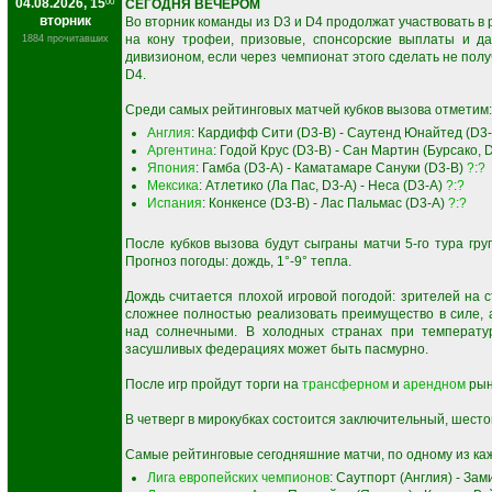
04.08.2026, 15
00
СЕГОДНЯ ВЕЧЕРОМ
вторник
Во вторник команды из D3 и D4 продолжат участвовать в
на кону трофеи, призовые, спонсорские выплаты и д
1884 прочитавших
дивизионом, если через чемпионат этого сделать не полу
D4.
Среди самых рейтинговых матчей кубков вызова отметим:
Англия
: Кардифф Сити (D3-B) - Саутенд Юнайтед (D3
Аргентина
: Годой Крус (D3-B) - Сан Мартин (Бурсако, 
Япония
: Гамба (D3-A) - Каматамаре Сануки (D3-B)
?:?
Мексика
: Атлетико (Ла Пас, D3-A) - Неса (D3-A)
?:?
Испания
: Конкенсе (D3-B) - Лас Пальмас (D3-A)
?:?
После кубков вызова будут сыграны матчи 5-го тура гру
Прогноз погоды: дождь, 1°-9° тепла.
Дождь считается плохой игровой погодой: зрителей на
сложнее полностью реализовать преимущество в силе,
над солнечными. В холодных странах при температу
засушливых федерациях может быть пасмурно.
После игр пройдут торги на
трансферном
и
арендном
рын
В четверг в мирокубках состоится заключительный, шестой
Самые рейтинговые сегодняшние матчи, по одному из каж
Лига европейских чемпионов
: Саутпорт (Англия) - За