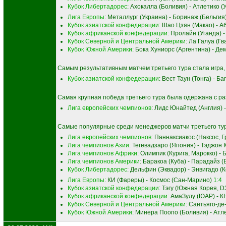
Кубок Либертадорес
: Ахокалла (Боливия) - Атлетико (
Лига Европы
: Металлург (Украина) - Боринаж (Бельгия
Кубок азиатской конфедерации
: Шао Цзян (Макао) - 
Кубок африканской конфедерации
: Пролайн (Уганда) 
Кубок Северной и Центральной Америки
: Ла Галуа (Г
Кубок Южной Америки
: Бока Хуниорс (Аргентина) - Д
Самым результативным матчем третьего тура стала игра, 
Кубок азиатской конфедерации
: Вест Таун (Тонга) - Б
Самая крупная победа третьего тура была одержана с ра
Лига европейских чемпионов
: Лидс Юнайтед (Англия) 
Самые популярные среди менеджеров матчи третьего тур
Лига европейских чемпионов
: Паннаксиакос (Наксос, 
Лига чемпионов Азии
: Тегевадзаро (Япония) - Тэджон
Лига чемпионов Африки
: Олимпик (Курига, Марокко) -
Лига чемпионов Америки
: Баракоа (Куба) - Парадайз 
Кубок Либертадорес
: Дельфин (Эквадор) - Энвигадо (
Лига Европы
: КИ (Фареры) - Космос (Сан-Марино)
1:4
Кубок азиатской конфедерации
: Тэгу (Южная Корея, D
Кубок африканской конфедерации
: АмаЗулу (ЮАР) - 
Кубок Северной и Центральной Америки
: Сантьяго-де
Кубок Южной Америки
: Минера Поопо (Боливия) - Ат