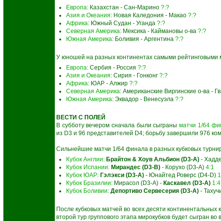
Европа
: Казахстан - Сан-Марино
?:?
Азия и Океания
: Новая Каледония - Макао
?:?
Африка
: Южный Судан - Уганда
?:?
Северная Америка
: Мексика - Каймановы о-ва
?:?
Южная Америка
: Боливия - Аргентина
?:?
У юношей на разных континентах самыми рейтинговыми м
Европа
: Сербия - Россия
?:?
Азия и Океания
: Сирия - Гонконг
?:?
Африка
: ЮАР - Алжир
?:?
Северная Америка
: Американские Виргинские о-ва - 
Южная Америка
: Эквадор - Венесуэла
?:?
ВЕСТИ С ПОЛЕЙ
В субботу вечером сначала были сыграны
матчи 1/64 фи
из D3 и 96 представителей D4; борьбу завершили 976 ком
Сильнейшие матчи 1/64 финала в разных кубковых турни
Кубок Англии
:
Брайтон & Хоув Альбион (D3-A)
- Хадд
Кубок Испании
:
Мирандес (D3-B)
- Корухо (D3-A)
4:1
Кубок ЮАР
:
Гэлэкси (D3-A)
- Юнайтед Роверс (D4-D)
1
Кубок Бразилии
: Мирасол (D3-A) -
Каскавел (D3-A)
1:4
Кубок Боливии
:
Депортиво Сервесерия (D3-A)
- Тахуч
После кубковых матчей во всех десяти континентальных к
второй тур группового этапа мирокубков будет сыгран во 