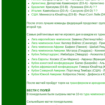
Аргентина
: Депортиво Камионерос (D3-A) - Аргентино
Бразилия
: Крисиума (D3-B) - Лузианиа (D4-A)
?:?
Италия
: Кампобассо (D3-A) - Сассуоло (D4-D)
?:?
США
: Миннесота Юнайтед (D3-B) - Реал Солт Лейк (D
После этого лучшие команды федераций продолжат групп
второй тур.
Самые рейтинговые матчи игрового дня в каждом из турн
Лига европейских чемпионов
: Замина (Лихтенштейн) -
Лига чемпионов Азии
: Киллер Вэйлес (Сингапур) - Пр
Лига чемпионов Африки
: Бафинг (Гвинея) - Шабаб Риа
Лига чемпионов Америки
: Мотагуа (Гондурас) - Конне
Кубок Либертадорес
: Имбабура (Эквадор) - Ахокалла 
Лига Европы
: Космос (Сан-Марино) - Авранш (Франци
Кубок азиатской конфедерации
: Бапко (Бахрейн) - А
Кубок африканской конфедерации
: Гомора Юнайтед (
Кубок Северной Америки
: Портленд Тимбэрс (США) - 
Кубок Южной Америки
: Кобрелоа (Чили) - Дефенса и 
После матчей пройдут торги на
трансферном
и
арендном
ВЕСТИ С ПОЛЕЙ
В понедельник были сыграны матчи 10-го
тура чемпионат
Сильнейшие матчи понедельника: