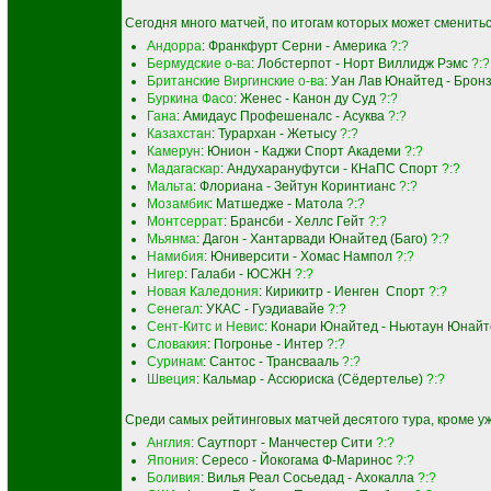
Сегодня много матчей, по итогам которых может сменить
Андорра
: Франкфурт Серни - Америка
?:?
Бермудские о-ва
: Лобстерпот - Норт Виллидж Рэмс
?:?
Британские Виргинские о-ва
: Уан Лав Юнайтед - Брон
Буркина Фасо
: Женес - Канон ду Суд
?:?
Гана
: Амидаус Профешеналс - Асуква
?:?
Казахстан
: Турархан - Жетысу
?:?
Камерун
: Юнион - Каджи Спорт Академи
?:?
Мадагаскар
: Андухарануфутси - КНаПС Спорт
?:?
Мальта
: Флориана - Зейтун Коринтианс
?:?
Мозамбик
: Матшедже - Матола
?:?
Монтсеррат
: Брансби - Хеллс Гейт
?:?
Мьянма
: Дагон - Хантарвади Юнайтед (Баго)
?:?
Намибия
: Юниверсити - Хомас Нампол
?:?
Нигер
: Галаби - ЮСЖН
?:?
Новая Каледония
: Кирикитр - Иенген Спорт
?:?
Сенегал
: УКАС - Гуэдиавайе
?:?
Сент-Китс и Невис
: Конари Юнайтед - Ньютаун Юнай
Словакия
: Погронье - Интер
?:?
Суринам
: Сантос - Трансвааль
?:?
Швеция
: Кальмар - Ассюриска (Сёдертелье)
?:?
Среди самых рейтинговых матчей десятого тура, кроме у
Англия
: Саутпорт - Манчестер Сити
?:?
Япония
: Сересо - Йокогама Ф-Маринос
?:?
Боливия
: Вилья Реал Сосьедад - Ахокалла
?:?