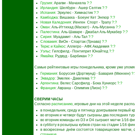
Грузия
: Арагви - Мачахела
?:?
Ирландия
: Шелбурн - Ашер Селтик
?:?
Испания
: Эркулес - Химнастик
?:?
Камбоджа
: Вишакха - Боеунг Кет Энгкор
?:?
Новая Каледония
: Иенген Спорт - Трапу
?:?
Оман
: Аль-Иттихад (Маскат) - Аль-Мусанна
?:?
Палестина
: Аль-Шаваре - Джабал Аль-Мукабер
?:?
Сирия
: Муадамит - Аль-Тал
?:?
Словакия
: ВиОн - Спартак (Трнава)
?:?
Теркс и Кайкос
: Аллегро - АФК Академия
?:?
Уэльс
: Гилсфилд - Понтиприт Юнайтед
?:?
Ямайка
: Рудвуд - Барбикан
?:?
Самые рейтинговые игры понедельника, кроме уже упомя
Германия
: Боруссия (Дортмунд) - Бавария (Мюнхен)
?:
Эквадор
: Эмелек - Дакилема
?:?
Аргентина
: Велес Сарсфилд - Бока Хуниорс
?:?
Франция
: Авранш - Олимпик (Лион)
?:?
СВЕРИМ ЧАСЫ
Согласно
расписанию
, игровые дни на этой неделе рас
в понедельник, среду и пятницу доигрываем первый к
во вторник и четверг будут сыграны два последних тур
во вторник команды из D3 и D4 сыграют матчи 1/16 фи
в субботу в розыгрыш кубков стран на стадии 1/16 фи
в воскресенье днём состоятся товарищеские матчи, 
странице