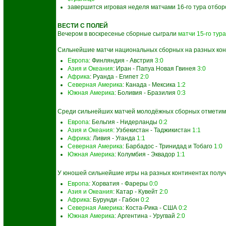
завершится игровая неделя матчами 16-го тура отбор
ВЕСТИ С ПОЛЕЙ
Вечером в воскресенье сборные сыграли
матчи 15-го тура
Сильнейшие матчи национальных сборных на разных кон
Европа
: Финляндия - Австрия
3:0
Азия и Океания
: Иран - Папуа Новая Гвинея
3:0
Африка
: Руанда - Египет
2:0
Северная Америка
: Канада - Мексика
1:2
Южная Америка
: Боливия - Бразилия
0:3
Среди сильнейших матчей молодёжных сборных отметим
Европа
: Бельгия - Нидерланды
0:2
Азия и Океания
: Узбекистан - Таджикистан
1:1
Африка
: Ливия - Уганда
1:1
Северная Америка
: Барбадос - Тринидад и Тобаго
1:0
Южная Америка
: Колумбия - Эквадор
1:1
У юношей сильнейшие игры на разных континентах получ
Европа
: Хорватия - Фареры
0:0
Азия и Океания
: Катар - Кувейт
2:0
Африка
: Бурунди - Габон
0:2
Северная Америка
: Коста-Рика - США
0:2
Южная Америка
: Аргентина - Уругвай
2:0