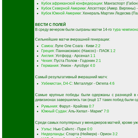
Кубок африканской конфедерации
: Мангаспорт (Габо
Кубок Северной Америки
: Апсеттерс (Амер. Виргины)
Кубок Южной Америки
: Хенераль Мартин Ледесма (Па
ВЕСТИ С ПОЛЕЙ
В среду вечером были сыграны матчи 14-го
тура чемпиона
Сильнейшие матчи вчерашней генерации:
Самоа
: Лупе Оле Соага - Киви
2:2
Греция
: Паннаксиакос (Наксос) - ПАОК
1:2
Англия
: Уотфорд - Арсенал
1:1
Чехия
: Пуста Полом - Годонин
2:1
Германия
: Унион - Аугсбург
4:0
Самый результативный вчерашний матч:
Узбекистан, D4-C
: Металлург - Октепа
4:6
Самые крупные победы были одержаны с разницей в с
дивизионах завершились так (ещё 17 таких побед были о
Румыния
: Фарул - Крайова
0:7
Южный Судан
: Аль-Хилал - Марик*
7:0
Среди самых популярных у менеджеров матчей, кроме уж
Уэльс
: Нью Сэйнтс - Пуре
0:0
Нидерланды
: Спарта (Нейкерк) - Орион
3:2