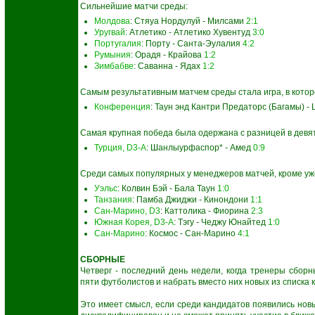
Сильнейшие матчи среды:
Молдова
: Стяуа Нордулуй - Милсами
2:1
Уругвай
: Атлетико - Атлетико Хувентуд
3:0
Португалия
: Порту - Санта-Эулалия
4:2
Румыния
: Орадя - Крайова
1:2
Зимбабве
: Саванна - Ядах
1:2
Самым результативным матчем среды стала игра, в котор
Конференция
: Таун энд Кантри Предаторс (Багамы) - 
Самая крупная победа была одержана с разницей в девят
Турция, D3-A
: Шанлыурфаспор* - Амед
0:9
Среди самых популярных у менеджеров матчей, кроме уж
Уэльс
: Колвин Бэй - Бала Таун
1:0
Танзания
: Памба Джиджи - Кинондони
1:1
Сан-Марино, D3
: Каттолика - Фиорина
2:3
Южная Корея, D3-A
: Тэгу - Чеджу Юнайтед
1:0
Сан-Марино
: Космос - Сан-Марино
4:1
СБОРНЫЕ
Четверг - последний день недели, когда тренеры сборн
пяти футболистов и набрать вместо них новых из списка 
Это имеет смысл, если среди кандидатов появились новы