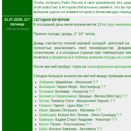
Чтобы получить Райо Лассер в своё управление без аук
этой новостью, в котором обязательно укажите, что вы пр
выберем одного из комментаторов и безвозмездно перед
31.07.2026, 21
35
СЕГОДНЯ ВЕЧЕРОМ
пятница
В последний день июля играем матчи 12-го
тура чемпиона
1330 прочитавших
Прогноз погоды: дождь, 3°-10° тепла.
Дождь считается плохой игровой погодой: зрителей н
полностью реализовать своё преимущество. Дожде
солнечными, а в холодных странах при температуре ни
почитать
в правилах
и
в таблице влияния погоды на стил
После матчей пройдут торги на
трансферном
и
арендном
Сегодня большое количество матчей между прямыми конк
Албания
: Шкумбини - Аполония
?:?
Болгария
: Черно Море - Костинброд
?:?
Боливия
: Боливар - Ахокалла
?:?
Босния и Герцеговина
: Орашье - Вележ (Мостар)
?:?
Бутан
: Тхимпху Сити - Фунцхолинг Хироес
?:?
Гонконг
: Орион - Цуен Ван
?:?
Иран
: Шахин (Тегеран) - Малаван
?:?
Камбоджа
: Боеунг Кет Энгкор - Лион Скъюард
?:?
Камерун
: Каджи Спорт Академи - Униспорт
?:?
Конго
: Полис - Понтенегрин
?:?
Куба
: Испано Америка - Артемиса
?:?