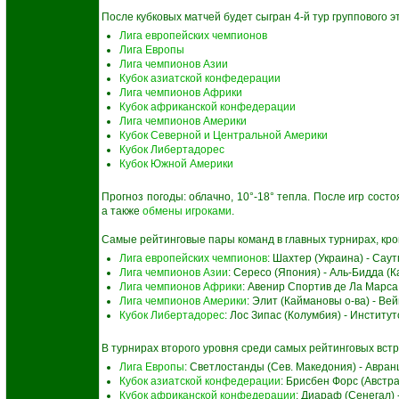
После кубковых матчей будет сыгран 4-й тур группового э
Лига европейских чемпионов
Лига Европы
Лига чемпионов Азии
Кубок азиатской конфедерации
Лига чемпионов Африки
Кубок африканской конфедерации
Лига чемпионов Америки
Кубок Северной и Центральной Америки
Кубок Либертадорес
Кубок Южной Америки
Прогноз погоды: облачно, 10°-18° тепла. После игр сост
а также
обмены игроками
.
Самые рейтинговые пары команд в главных турнирах, кро
Лига европейских чемпионов
: Шахтер (Украина) - Сау
Лига чемпионов Азии
: Сересо (Япония) - Аль-Бидда (
Лига чемпионов Африки
: Авенир Спортив де Ла Марса
Лига чемпионов Америки
: Элит (Каймановы о-ва) - Ве
Кубок Либертадорес
: Лос Зипас (Колумбия) - Институ
В турнирах второго уровня среди самых рейтинговых встр
Лига Европы
: Светлостанды (Сев. Македония) - Авра
Кубок азиатской конфедерации
: Брисбен Форс (Австра
Кубок африканской конфедерации
: Диараф (Сенегал) 