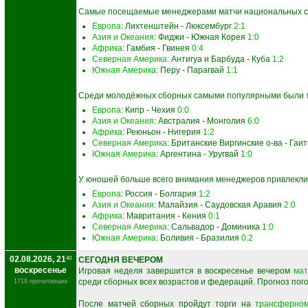
Самые посещаемые менеджерами матчи национальных с
Европа
: Лихтенштейн - Люксембург
2:1
Азия и Океания
: Фиджи - Южная Корея
1:0
Африка
: Гамбия - Гвинея
0:4
Северная Америка
: Антигуа и Барбуда - Куба
1:2
Южная Америка
: Перу - Парагвай
1:1
Среди молодёжных сборных самыми популярными были т
Европа
: Кипр - Чехия
0:0
Азия и Океания
: Австралия - Монголия
6:0
Африка
: Реюньон - Нигерия
1:2
Северная Америка
: Британские Виргинские о-ва - Гаи
Южная Америка
: Аргентина - Уругвай
1:0
У юношей больше всего внимания менеджеров привлекли
Европа
: Россия - Болгария
1:2
Азия и Океания
: Малайзия - Саудовская Аравия
2:0
Африка
: Мавритания - Кения
0:1
Северная Америка
: Сальвадор - Доминика
1:0
Южная Америка
: Боливия - Бразилия
0:2
02.08.2026, 21
40
СЕГОДНЯ ВЕЧЕРОМ
воскресенье
Игровая неделя завершится в воскресенье вечером
мат
среди сборных всех возрастов и федераций. Прогноз пого
1719 прочитавших
После матчей сборных пройдут торги на
трансферно