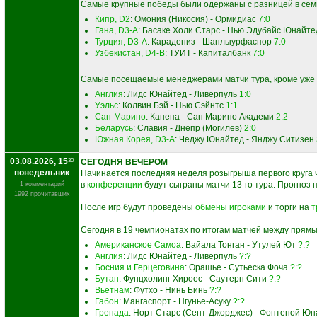
Самые крупные победы были одержаны с разницей в сем
Кипр, D2
: Омония (Никосия) - Ормидиас
7:0
Гана, D3-A
: Басаке Холи Старс - Нью Эдубайс Юнайт
Турция, D3-A
: Карадениз - Шанлыурфаспор
7:0
Узбекистан, D4-B
: ТУИТ - Капиталбанк
7:0
Самые посещаемые менеджерами матчи тура, кроме уже 
Англия
: Лидс Юнайтед - Ливерпуль
1:0
Уэльс
: Колвин Бэй - Нью Сэйнтс
1:1
Сан-Марино
: Канепа - Сан Марино Академи
2:2
Беларусь
: Славия - Днепр (Могилев)
2:0
Южная Корея, D3-A
: Чеджу Юнайтед - Янджу Ситизен
03.08.2026, 15
30
СЕГОДНЯ ВЕЧЕРОМ
понедельник
Начинается последняя неделя розыгрыша первого круга 
в
конференции
будут сыграны матчи 13-го тура. Прогноз п
1 комментарий
1992 прочитавших
После игр будут проведены
обмены игроками
и торги на
т
Сегодня в 19 чемпионатах по итогам матчей между прям
Американское Самоа
: Вайала Тонган - Утулей Ют
?:?
Англия
: Лидс Юнайтед - Ливерпуль
?:?
Босния и Герцеговина
: Орашье - Сутьеска Фоча
?:?
Бутан
: Фунцхолинг Хироес - Саутерн Сити
?:?
Вьетнам
: Футхо - Нинь Бинь
?:?
Габон
: Мангаспорт - Нгунье-Асуку
?:?
Гренада
: Норт Старс (Сент-Джорджес) - Фонтеной Ю