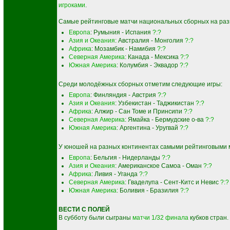
игроками
.
Самые рейтинговые матчи национальных сборных на раз
Европа
: Румыния - Испания
?:?
Азия и Океания
: Австралия - Монголия
?:?
Африка
: Мозамбик - Намибия
?:?
Северная Америка
: Канада - Мексика
?:?
Южная Америка
: Колумбия - Эквадор
?:?
Среди молодёжных сборных отметим следующие игры:
Европа
: Финляндия - Австрия
?:?
Азия и Океания
: Узбекистан - Таджикистан
?:?
Африка
: Алжир - Сан Томе и Принсипи
?:?
Северная Америка
: Ямайка - Бермудские о-ва
?:?
Южная Америка
: Аргентина - Уругвай
?:?
У юношей на разных континентах самыми рейтинговыми м
Европа
: Бельгия - Нидерланды
?:?
Азия и Океания
: Американское Самоа - Оман
?:?
Африка
: Ливия - Уганда
?:?
Северная Америка
: Гваделупа - Сент-Китс и Невис
?:?
Южная Америка
: Боливия - Бразилия
?:?
ВЕСТИ С ПОЛЕЙ
В субботу были сыграны
матчи 1/32 финала
кубков стран.