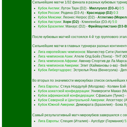
Сильнейшие матчи 1/32 финала в разных кубковых турни
Кубок Англии
: Лутон Таун (D2) -
Миллуолл (D3-A)
0:5
Кубок России
: Родина (D3-A) -
Краснодар (D2)
0:3
Кубок Мексики
: Леонес Негрос (D2) -
Атлетико (Морели
Кубок Австрии
:
Хорн (D2)
- Клингенбах (D3-A)
5:0
Кубок Бразилии
: Манаус (D2) -
Фрейпаулистано (D3-B
После кубковых матчей состоялся 4-й тур группового эта
Сильнейшие матчи в главных турнирах разных континент
Лига европейских чемпионов
: Манчестер Сити (Англия
Лига чемпионов Азии
: Ателе Олд Бойз (Тонга) - ТНТ 
Лига чемпионов Африки
: Авенир Спортив де Ла Марса
Лига чемпионов Америки
: Элит (Каймановы о-ва) - Ве
Кубок Либертадорес
: Эстрелья Роха (Венесуэла) - Де
Во вторых по значимости мирокубках список сильнейших 
Лига Европы
: Стяуа Нордулуй (Молдова) - Колвин Бэй
Кубок азиатской конфедерации
: Университи Макао (М
Кубок африканской конфедерации
: Сфаксьен (Тунис) 
Кубок Северной и Центральной Америки
: Апсеттерс (
Кубок Южной Америки
: Демократа (Бразилия) - Бока 
Самый результативный матч мирокубков завершился с с
Лига Европы
: Специя (Италия) - Аугсбург (Германия)
5