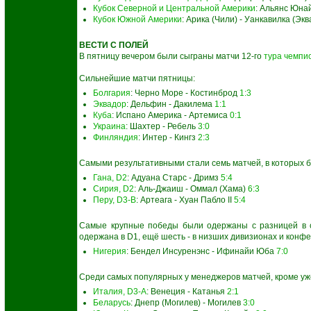
Кубок Северной и Центральной Америки
: Альянс Юна
Кубок Южной Америки
: Арика (Чили) - Уанкавилка (Эк
ВЕСТИ С ПОЛЕЙ
В пятницу вечером были сыграны матчи 12-го
тура чемпи
Сильнейшие матчи пятницы:
Болгария
: Черно Море - Костинброд
1:3
Эквадор
: Дельфин - Дакилема
1:1
Куба
: Испано Америка - Артемиса
0:1
Украина
: Шахтер - Ребель
3:0
Финляндия
: Интер - Кингз
2:3
Самыми результативными стали семь матчей, в которых бы
Гана, D2
: Адуана Старс - Дримз
5:4
Сирия, D2
: Аль-Джаиш - Оммал (Хама)
6:3
Перу, D3-B
: Артеага - Хуан Пабло II
5:4
Самые крупные победы были одержаны с разницей в с
одержана в D1, ещё шесть - в низших дивизионах и конф
Нигерия
: Бендел Инсуренэнс - Ифинайи Юба
7:0
Среди самых популярных у менеджеров матчей, кроме уж
Италия, D3-A
: Венеция - Катанья
2:1
Беларусь
: Днепр (Могилев) - Могилев
3:0