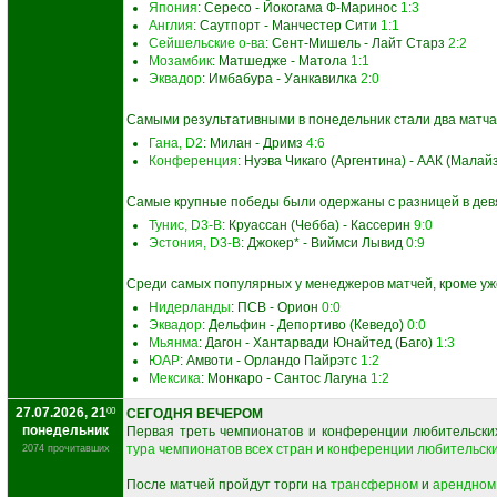
Япония
: Сересо - Йокогама Ф-Маринос
1:3
Англия
: Саутпорт - Манчестер Сити
1:1
Сейшельские о-ва
: Сент-Мишель - Лайт Старз
2:2
Мозамбик
: Матшедже - Матола
1:1
Эквадор
: Имбабура - Уанкавилка
2:0
Самыми результативными в понедельник стали два матча, 
Гана, D2
: Милан - Дримз
4:6
Конференция
: Нуэва Чикаго (Аргентина) - ААК (Малай
Самые крупные победы были одержаны с разницей в дев
Тунис, D3-B
: Круассан (Чебба) - Кассерин
9:0
Эстония, D3-B
: Джокер* - Виймси Лывид
0:9
Среди самых популярных у менеджеров матчей, кроме уж
Нидерланды
: ПСВ - Орион
0:0
Эквадор
: Дельфин - Депортиво (Кеведо)
0:0
Мьянма
: Дагон - Хантарвади Юнайтед (Баго)
1:3
ЮАР
: Амвоти - Орландо Пайрэтс
1:2
Мексика
: Монкаро - Сантос Лагуна
1:2
27.07.2026, 21
00
СЕГОДНЯ ВЕЧЕРОМ
понедельник
Первая треть чемпионатов и конференции любительских
тура чемпионатов всех стран
и
конференции любительски
2074 прочитавших
После матчей пройдут торги на
трансферном
и
арендном