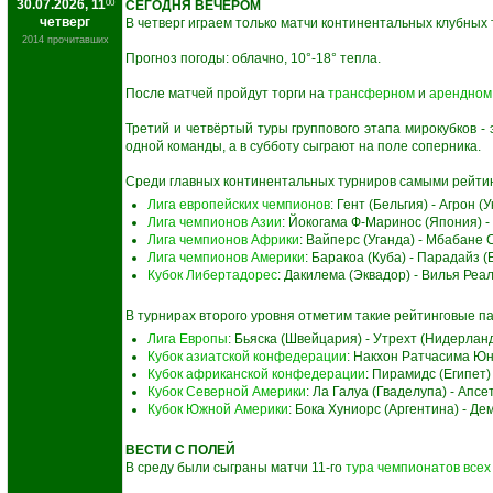
30.07.2026, 11
00
СЕГОДНЯ ВЕЧЕРОМ
четверг
В четверг играем только матчи континентальных клубных т
2014 прочитавших
Прогноз погоды: облачно, 10°-18° тепла.
После матчей пройдут торги на
трансферном
и
арендном
Третий и четвёртый туры группового этапа мирокубков -
одной команды, а в субботу сыграют на поле соперника.
Среди главных континентальных турниров самыми рейти
Лига европейских чемпионов
: Гент (Бельгия) - Агрон (
Лига чемпионов Азии
: Йокогама Ф-Маринос (Япония) -
Лига чемпионов Африки
: Вайперс (Уганда) - Мбабане
Лига чемпионов Америки
: Баракоа (Куба) - Парадайз 
Кубок Либертадорес
: Дакилема (Эквадор) - Вилья Ре
В турнирах второго уровня отметим такие рейтинговые п
Лига Европы
: Бьяска (Швейцария) - Утрехт (Нидерла
Кубок азиатской конфедерации
: Накхон Ратчасима Юн
Кубок африканской конфедерации
: Пирамидс (Египет)
Кубок Северной Америки
: Ла Галуа (Гваделупа) - Апс
Кубок Южной Америки
: Бока Хуниорс (Аргентина) - Д
ВЕСТИ С ПОЛЕЙ
В среду были сыграны матчи 11-го
тура чемпионатов всех