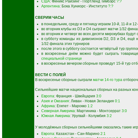
США
: Финикс Райзинг - Портленд Тимбэрс
?:?
Аргентина
: Бока Хуниорс - Институто
?:?
СВЕРИМ ЧАСЫ
в понедельник, среду и пятницу играем 10-й, 11-й и 
во вторник клубы из D3 и D4 сыграют матчи 1/32 фина
во вторник и четверг во всех десяти мирокубках будут
в субботу команды из дивизионов D2, D3 и D4, ещё 
1/32 финала этих турниров
после этого в субботу состоится четвёртый тур группо
в воскресенье днём можно будет сыграть товарищ
специальной странице
в воскресенье вечером сборные проведут 15-й тур от
ВЕСТИ С ПОЛЕЙ
В воскресенье сборные сыграли
матчи 14-го тура
отборочн
Сильнейшие матчи национальных сборных на разных кон
Европа
: Франция - Швейцария
3:0
Азия и Океания
: Ливан - Новая Зеландия
0:1
Африка
: Египет - Марокко
1:2
Северная Америка
: Мартиника - Монтсеррат
3:0
Южная Америка
: Уругвай - Колумбия
3:2
У молодёжных сборных сильнейшими оказались такие иг
Европа
: Казахстан - Сан-Марино
2:1