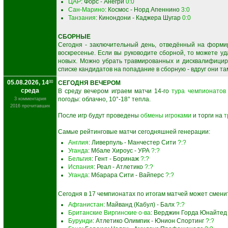
ЦАР
: Форс - Анегри
0:0
Сан-Марино
: Космос - Норд Апеннино
3:0
Танзания
: Кинондони - Каджера Шугар
0:0
СБОРНЫЕ
Сегодня - заключительный день, отведённый на форми
воскресенье. Если вы руководите сборной, то можете уд
новых. Можно убрать травмированных и дисквалифицир
списке кандидатов на попадание в сборную - вдруг они т
05.08.2026, 14
00
СЕГОДНЯ ВЕЧЕРОМ
среда
В среду вечером играем матчи 14-го
тура чемпионатов 
погоды: облачно, 10°-18° тепла.
3 комментария
2016 прочитавших
После игр будут проведены
обмены игроками
и торги на
т
Самые рейтинговые матчи сегодняшней генерации:
Англия
: Ливерпуль - Манчестер Сити
?:?
Уганда
: Мбале Хироус - УРА
?:?
Бельгия
: Гент - Боринаж
?:?
Испания
: Реал - Атлетико
?:?
Уганда
: Мбарара Сити - Вайперс
?:?
Сегодня в 17 чемпионатах по итогам матчей может смени
Афганистан
: Майванд (Кабул) - Балх
?:?
Британские Виргинские о-ва
: Верджин Горда Юнайтед
Бурунди
: Атлетико Олимпик - Юнион Спортинг
?:?