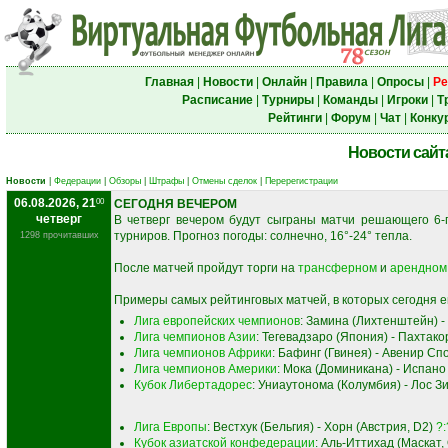
Главная
|
Новости
|
Онлайн
|
Правила
|
Опросы
|
Ре
Расписание
|
Турниры
|
Команды
|
Игроки
|
Т
Рейтинги
|
Форум
|
Чат
|
Конку
Новости сайт
Новости
|
Федерации
|
Обзоры
|
Штрафы
|
Отмены сделок
|
Перерегистрации
06.08.2026, 21
00
СЕГОДНЯ ВЕЧЕРОМ
четверг
В четверг вечером будут сыграны матчи решающего 6-г
турниров. Прогноз погоды: солнечно, 16°-24° тепла.
1298 прочитавших
После матчей пройдут торги на
трансферном
и
арендном
Примеры самых рейтинговых матчей, в которых сегодня е
Лига европейских чемпионов
: Замина (Лихтенштейн) 
Лига чемпионов Азии
: Тегевадзаро (Япония) - Пахтако
Лига чемпионов Африки
: Бафинг (Гвинея) - Авенир Сп
Лига чемпионов Америки
: Мока (Доминикана) - Испано
Кубок Либертадорес
: Униаутонома (Колумбия) - Лос З
Лига Европы
: Вестхук (Бельгия) - Хорн (Австрия, D2)
?:
Кубок азиатской конфедерации
: Аль-Иттихад (Маскат