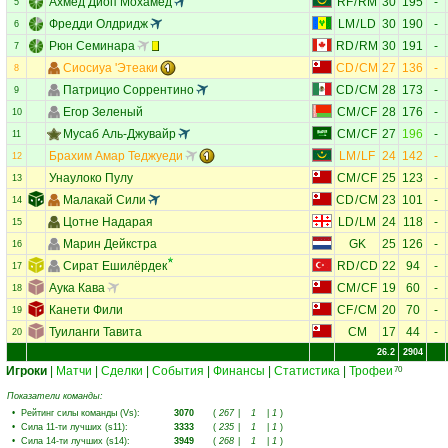
Ахмед Диоп Мохамед
RF
/
RM
30
195
-
5
Фредди Олдридж
LM
/
LD
30
190
-
6
Рюн Семинара
RD
/
RM
30
191
-
7
Сиосиуа 'Этеаки
CD
/
CM
27
136
-
8
Патрицио Соррентино
CD
/
CM
28
173
-
9
Егор Зеленый
CM
/
CF
28
176
-
10
Мусаб Аль-Джувайр
CM
/
CF
27
196
-
11
Брахим Амар Теджуеди
LM
/
LF
24
142
-
12
Унаулоко Пулу
CM
/
CF
25
123
-
13
Малакай Сили
CD
/
CM
23
101
-
14
Цотне Надарая
LD
/
LM
24
118
-
15
Марин Дейкстра
GK
25
126
-
16
Сират Ешилёрдек
RD
/
CD
22
94
-
17
Аука Кава
CM
/
CF
19
60
-
18
Канети Фили
CF
/
CM
20
70
-
19
Туиланги Тавита
CM
17
44
-
20
26.2
2904
Игроки
|
Матчи
|
Сделки
|
События
|
Финансы
|
Статистика
|
Трофеи
70
Показатели команды:
•
Рейтинг силы команды (Vs)
:
3070
(
267
|
1
|
1
)
•
Сила 11-ти лучших (s11)
:
3333
(
235
|
1
|
1
)
•
Сила 14-ти лучших (s14)
:
3949
(
268
|
1
|
1
)