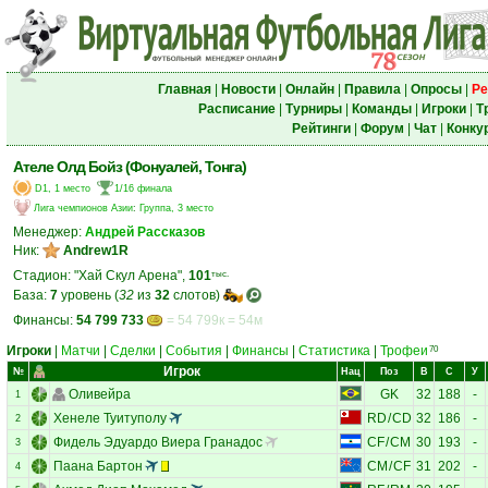
Главная
|
Новости
|
Онлайн
|
Правила
|
Опросы
|
Ре
Расписание
|
Турниры
|
Команды
|
Игроки
|
Т
Рейтинги
|
Форум
|
Чат
|
Конку
Ателе Олд Бойз (Фонуалей, Тонга)
D1, 1 место
1/16 финала
Лига чемпионов Азии
:
Группа, 3 место
Менеджер:
Андрей Рассказов
Ник:
Andrew1R
Стадион: "Хай Скул Арена",
101
тыс.
База:
7
уровень (
32
из
32
слотов)
Финансы:
54 799 733
= 54 799к = 54м
Игроки
|
Матчи
|
Сделки
|
События
|
Финансы
|
Статистика
|
Трофеи
70
Игрок
№
Нац
Поз
В
С
У
Оливейра
GK
32
188
-
1
Хенеле Туитуполу
RD
/
CD
32
186
-
2
Фидель Эдуардо Виера Гранадос
CF
/
CM
30
193
-
3
Паана Бартон
CM
/
CF
31
202
-
4