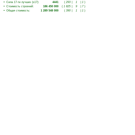
•
Сила 17-ти лучших (s17)
:
4441
(
293
|
1
|
1
)
•
Стоимость строений
:
186 450 000
(
1 825
|
9
|
7
)
•
Общая стоимость
:
1 289 548 000
(
390
|
1
|
1
)