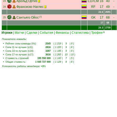
Арольд Ортиз
CD
/
CM
16
40
-
23
Франсиско Наглес
RF
17
49
-
24
24.6
2691
Сантьяго Ойос
(7)
GK
17
68
-
25
17
68
24.3
2759
Игроки
|
Матчи
|
Сделки
|
События
|
Финансы
|
Статистика
|
Трофеи
11
Показатели команды:
•
Рейтинг силы команды (Vs)
:
2545
(
1 219
|
9
|
9
)
•
Сила 11-ти лучших (s11)
:
2816
(
1 220
|
9
|
8
)
•
Сила 14-ти лучших (s14)
:
3287
(
1 185
|
9
|
9
)
•
Сила 17-ти лучших (s17)
:
3616
(
1 265
|
10
|
10
)
•
Стоимость строений
:
195 550 000
(
1 143
|
7
|
5
)
•
Общая стоимость
:
1 045 727 000
(
1 129
|
8
|
8
)
Успешность работы менеджера
:
+3
%