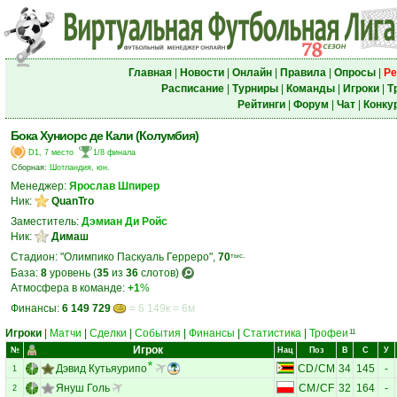
Главная
|
Новости
|
Онлайн
|
Правила
|
Опросы
|
Ре
Расписание
|
Турниры
|
Команды
|
Игроки
|
Т
Рейтинги
|
Форум
|
Чат
|
Конку
Бока Хуниорс де Кали (Колумбия)
D1, 7 место
1/8 финала
Сборная:
Шотландия, юн.
Менеджер:
Ярослав Шпирер
Ник:
QuanTro
Заместитель:
Дэмиан Ди Ройс
Ник:
Димаш
Стадион: "Олимпико Паскуаль Герреро",
70
тыс.
База:
8
уровень (
35
из
36
слотов)
Атмосфера в команде:
+1
%
Финансы:
6 149 729
= 6 149к = 6м
Игроки
|
Матчи
|
Сделки
|
События
|
Финансы
|
Статистика
|
Трофеи
11
Игрок
№
Нац
Поз
В
С
У
Дэвид Кутьяурипо
CD
/
CM
34
145
-
1
Януш Голь
CM
/
CF
32
164
-
2