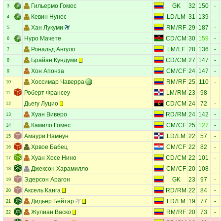
Гильермо Гомес
GK
32
150
-
3
Кевин Нунес
LD
/
LM
31
139
-
4
Хан Лукуми
RM
/
RF
29
187
-
5
Нуро Мачете
CD
/
CM
30
159
-
6
Рональд Ангуло
LM
/
LF
28
136
-
7
Брайан Кундуми
CD
/
CM
27
147
-
8
Хон Апонза
CM
/
CF
24
147
-
9
Хоссимар Чаверра
RM
/
RF
25
110
-
10
Роберт Франсеу
LM
/
RM
23
98
-
11
Дьегу Луцио
CD
/
CM
24
72
-
12
Хуан Виверо
RD
/
RM
24
142
-
13
Камило Гомес
CM
/
CF
25
127
-
14
Амаури Намнун
LD
/
LM
22
57
-
15
Хрвое Бабец
CM
/
CF
22
82
-
16
Хуан Хосе Нино
CD
/
CM
22
101
-
17
Джексон Харамилло
CM
/
CF
20
108
-
18
Эдерсон Арагон
GK
23
97
-
19
Аксель Канга
RD
/
RM
22
84
-
20
Дидьер Бейтар
LD
/
LM
19
77
-
21
Жулиан Васко
RM
/
RF
20
73
-
22