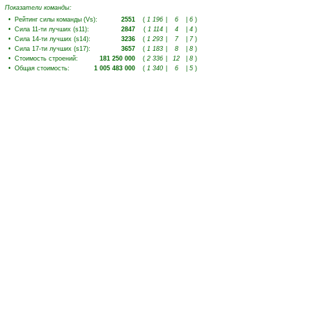
Показатели команды:
•
Рейтинг силы команды (Vs)
:
2551
(
1 196
|
6
|
6
)
•
Сила 11-ти лучших (s11)
:
2847
(
1 114
|
4
|
4
)
•
Сила 14-ти лучших (s14)
:
3236
(
1 293
|
7
|
7
)
•
Сила 17-ти лучших (s17)
:
3657
(
1 183
|
8
|
8
)
•
Стоимость строений
:
181 250 000
(
2 336
|
12
|
8
)
•
Общая стоимость
:
1 005 483 000
(
1 340
|
6
|
5
)