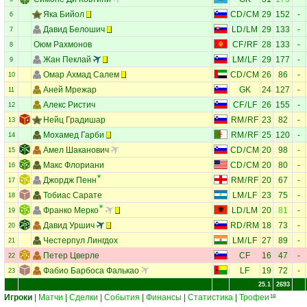
Яка Бийол
CD
/
CM
29
152
-
6
Давид Белошич
LD
/
LM
29
133
-
7
Оюм Рахмонов
CF
/
RF
28
133
-
8
Жан Пеклай
LM
/
LF
29
177
-
9
Омар Ахмад Салем
CD
/
CM
26
86
-
10
Аней Мрежар
GK
24
127
-
11
Алекс Ристич
CF
/
LF
26
155
-
12
Нейц Градишар
RM
/
RF
23
82
-
13
Мохамед Гарби
RM
/
RF
25
120
-
14
Амел Шаканович
CD
/
CM
20
98
-
15
Макс Флориани
CD
/
CM
20
80
-
16
Джордж Пенн
RM
/
RF
20
67
-
17
Тобиас Сарате
LM
/
LF
23
75
-
18
Франко Мерко
LD
/
LM
20
81
-
19
Давид Уршич
RD
/
RM
18
73
-
20
Честерпул Лингдох
LM
/
LF
27
89
-
21
Петер Цверле
CF
16
47
-
22
Фабио Барбоса Фалькао
LF
19
72
-
23
25.1
2693
Игроки
|
Матчи
|
Сделки
|
События
|
Финансы
|
Статистика
|
Трофеи
18