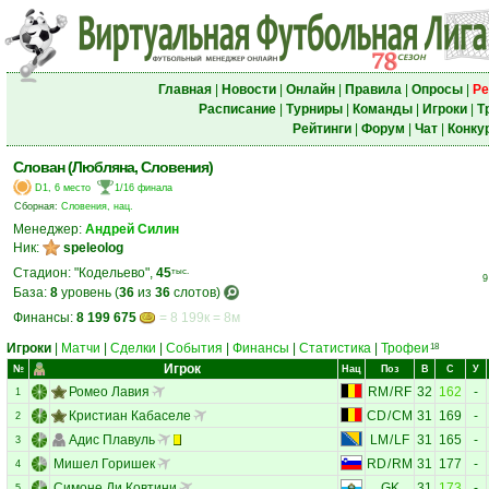
Главная
|
Новости
|
Онлайн
|
Правила
|
Опросы
|
Ре
Расписание
|
Турниры
|
Команды
|
Игроки
|
Т
Рейтинги
|
Форум
|
Чат
|
Конку
Слован (Любляна, Словения)
D1, 6 место
1/16 финала
Сборная:
Словения, нац.
Менеджер:
Андрей Силин
Ник:
speleolog
Стадион: "Кодельево",
45
тыс.
9
База:
8
уровень (
36
из
36
слотов)
Финансы:
8 199 675
= 8 199к = 8м
Игроки
|
Матчи
|
Сделки
|
События
|
Финансы
|
Статистика
|
Трофеи
18
Игрок
№
Нац
Поз
В
С
У
Ромео Лавия
RM
/
RF
32
162
-
1
Кристиан Кабаселе
CD
/
CM
31
169
-
2
Адис Плавуль
LM
/
LF
31
165
-
3
Мишел Горишек
RD
/
RM
31
177
-
4
Симоне Ди Ковтини
GK
31
173
-
5