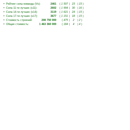
•
Рейтинг силы команды (Vs)
:
2461
(
1 507
|
23
|
15
)
•
Сила 11-ти лучших (s11)
:
2602
(
1 994
|
30
|
16
)
•
Сила 14-ти лучших (s14)
:
3119
(
1 621
|
24
|
15
)
•
Сила 17-ти лучших (s17)
:
3677
(
1 151
|
18
|
15
)
•
Стоимость строений
:
208 750 000
(
475
|
2
|
2
)
•
Общая стоимость
:
1 463 360 000
(
184
|
4
|
4
)