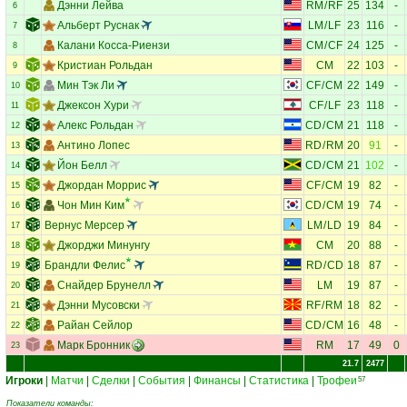
Дэнни Лейва
RM
/
RF
25
134
-
6
Альберт Руснак
LM
/
LF
23
116
-
7
Калани Косса-Риензи
CM
/
CF
24
125
-
8
Кристиан Рольдан
CM
22
103
-
9
Мин Тэк Ли
CF
/
CM
22
149
-
10
Джексон Хури
CF
/
LF
23
118
-
11
Алекс Рольдан
CD
/
CM
21
118
-
12
Антино Лопес
RD
/
RM
20
91
-
13
Йон Белл
CD
/
CM
21
102
-
14
Джордан Моррис
CF
/
CM
19
82
-
15
Чон Мин Ким
CD
/
CM
19
74
-
16
Вернус Мерсер
LM
/
LD
19
84
-
17
Джорджи Минунгу
CM
20
88
-
18
Брандли Фелис
RD
/
CD
18
87
-
19
Снайдер Брунелл
LM
19
87
-
20
Дэнни Мусовски
RF
/
RM
18
82
-
21
Райан Сейлор
CD
/
CM
16
48
-
22
Марк Бронник
RM
17
49
0
23
21.7
2477
Игроки
|
Матчи
|
Сделки
|
События
|
Финансы
|
Статистика
|
Трофеи
57
Показатели команды: