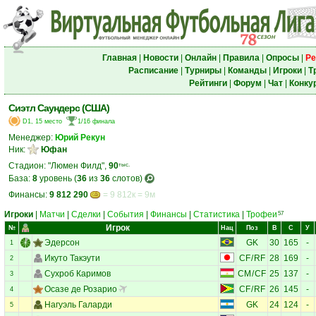
Главная
|
Новости
|
Онлайн
|
Правила
|
Опросы
|
Ре
Расписание
|
Турниры
|
Команды
|
Игроки
|
Т
Рейтинги
|
Форум
|
Чат
|
Конку
Сиэтл Саундерс (США)
D1, 15 место
1/16 финала
Менеджер:
Юрий Рекун
Ник:
Юфан
Стадион: "Люмен Филд",
90
тыс.
База:
8
уровень (
36
из
36
слотов)
Финансы:
9 812 290
= 9 812к = 9м
Игроки
|
Матчи
|
Сделки
|
События
|
Финансы
|
Статистика
|
Трофеи
57
Игрок
№
Нац
Поз
В
С
У
Эдерсон
GK
30
165
-
1
Икуто Такэути
CF
/
RF
28
169
-
2
Сухроб Каримов
CM
/
CF
25
137
-
3
Осазе де Розарио
CF
/
RF
26
145
-
4
Нагуэль Галарди
GK
24
124
-
5