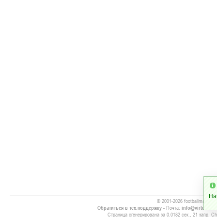
На
© 2001-2026 footballmanager
Обратиться в тех.поддержку
- Почта:
info@virtualsoc
Страница сгенерирована за 0.0182 сек., 21 запр. Chr