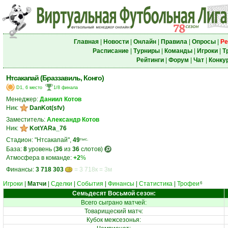
Главная
|
Новости
|
Онлайн
|
Правила
|
Опросы
|
Ре
Расписание
|
Турниры
|
Команды
|
Игроки
|
Т
Рейтинги
|
Форум
|
Чат
|
Конку
Нтсакапай (Браззавиль, Конго)
D1, 6 место
1/8 финала
Менеджер:
Даниил Котов
Ник:
DanKot(sfv)
Заместитель:
Александр Котов
Ник:
KotYARa_76
Стадион: "Нтсакапай",
49
тыс.
База:
8
уровень (
36
из
36
слотов)
Атмосфера в команде:
+2
%
Финансы:
3 718 303
= 3 718к = 3м
Игроки
|
Матчи
|
Сделки
|
События
|
Финансы
|
Статистика
|
Трофеи
6
Семьдесят Восьмой сезон:
Всего сыграно матчей:
Товарищеский матч:
Кубок межсезонья: