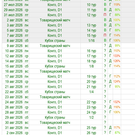
27 июл 2026
пн
Конго, D1
10 тур
119%
В
Г
29 июл 2026
ср
Конго, D1
11 тур
86%
В
Д
31 июл 2026
пт
Конго, D1
12 тур
88%
П
Г
2 авг 2026
вс
Товарищеский матч
100%
В
Д
3 авг 2026
пн
Конго, D1
13 тур
87%
В
Д
5 авг 2026
ср
Конго, D1
14 тур
88%
В
Г
7 авг 2026
пт
Конго, D1
15 тур
114%
П
Г
8 авг 2026
сб
Кубок страны
1/16
106%
В
Г
9 авг 2026
вс
Товарищеский матч
99%
?
Д
10 авг 2026
пн
Конго, D1
16 тур
110%
?
Д
12 авг 2026
ср
Конго, D1
17 тур
133%
?
Г
14 авг 2026
пт
Конго, D1
18 тур
126%
?
Д
15 авг 2026
сб
Кубок страны
1/8
114%
?
Г
16 авг 2026
вс
Товарищеский матч
?
17 авг 2026
пн
Конго, D1
19 тур
112%
?
Г
19 авг 2026
ср
Конго, D1
20 тур
124%
?
Д
21 авг 2026
пт
Конго, D1
21 тур
95%
?
Г
22 авг 2026
сб
Кубок страны
1/4
?
23 авг 2026
вс
Товарищеский матч
?
24 авг 2026
пн
Конго, D1
22 тур
132%
?
Г
26 авг 2026
ср
Конго, D1
23 тур
116%
?
Д
28 авг 2026
пт
Конго, D1
24 тур
106%
?
Г
29 авг 2026
сб
Кубок страны
1/2
?
30 авг 2026
вс
Товарищеский матч
?
31 авг 2026
пн
Конго, D1
25 тур
117%
?
Д
2 сен 2026
ср
Конго, D1
26 тур
87%
?
Г