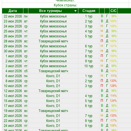
Чемпионат:
Кубок страны:
Дата
Все турниры
Стадия
С/С
22 июн 2026
пн
Кубок межсезонья
1 тур
99%
В
Г
23 июн 2026
вт
Кубок межсезонья
2 тур
100%
В
Д
24 июн 2026
ср
Кубок межсезонья
3 тур
100%
Н
Г
25 июн 2026
чт
Кубок межсезонья
4 тур
99%
Н
Д
26 июн 2026
пт
Кубок межсезонья
5 тур
99%
Н
Д
28 июн 2026
вс
Товарищеский матч
100%
П
Д
29 июн 2026
пн
Кубок межсезонья
6 тур
101%
Н
Г
30 июн 2026
вт
Кубок межсезонья
7 тур
99%
Н
Д
1 июл 2026
ср
Кубок межсезонья
8 тур
100%
П
Г
2 июл 2026
чт
Кубок межсезонья
9 тур
102%
Н
Г
3 июл 2026
пт
Кубок межсезонья
10 тур
99%
Н
Д
4 июл 2026
сб
Товарищеский матч
100%
В
Д
6 июл 2026
пн
Конго, D1
1 тур
111%
Н
Г
8 июл 2026
ср
Конго, D1
2 тур
133%
П
Д
10 июл 2026
пт
Конго, D1
3 тур
128%
П
Г
12 июл 2026
вс
Товарищеский матч
99%
В
Д
13 июл 2026
пн
Конго, D1
4 тур
114%
В
Д
15 июл 2026
ср
Конго, D1
5 тур
124%
П
Г
17 июл 2026
пт
Конго, D1
6 тур
95%
В
Д
19 июл 2026
вс
Товарищеский матч
100%
В
Д
20 июл 2026
пн
Конго, D1
7 тур
133%
Н
Д
22 июл 2026
ср
Конго, D1
8 тур
117%
П
Г
24 июл 2026
пт
Конго, D1
9 тур
108%
В
Д
26 июл 2026
вс
Товарищеский матч
98%
В
Д