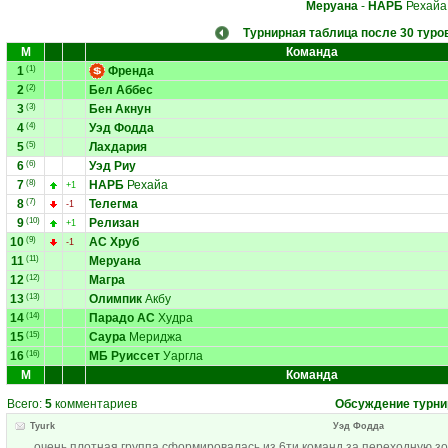
Меруана
-
НАРБ
Рехайа
Турнирная таблица после 30 туро
М
Команда
1
(1)
Френда
2
(2)
Бел Аббес
3
(3)
Бен Акнун
4
(4)
Уэд Фодда
5
(5)
Лахдария
6
(6)
Уэд Риу
7
(8)
НАРБ
Рехайа
+1
8
(7)
Телегма
-1
9
(10)
Релизан
+1
10
(9)
АС Хруб
-1
11
(11)
Меруана
12
(12)
Магра
13
(13)
Олимпик
Акбу
14
(14)
Парадо АС
Худра
15
(15)
Саура
Мериджа
16
(16)
МБ Руиссет
Уаргла
М
Команда
Всего:
5
комментариев
Обсуждение турни
Tyurk
Уэд Фодда
очень плотная группа сформировалась из 6ти команд за переходную зон