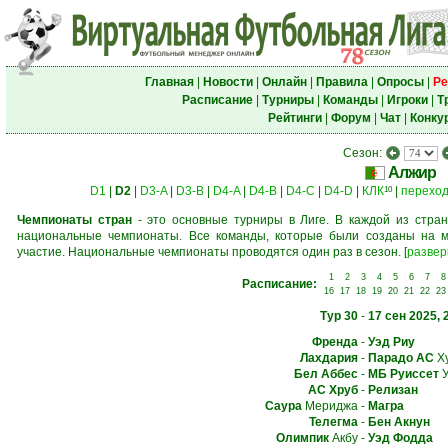
Главная
|
Новости
|
Онлайн
|
Правила
|
Опросы
|
Ре
Расписание
|
Турниры
|
Команды
|
Игроки
|
Т
Рейтинги
|
Форум
|
Чат
|
Конку
Сезон:
Алжир
D1
|
D2
|
D3-A
|
D3-B
|
D4-A
|
D4-B
|
D4-C
|
D4-D
|
КЛК
|
перехо
10
Чемпионаты стран
- это основные турниры в Лиге. В каждой из стран
национальные чемпионаты. Все команды, которые были созданы на м
участие. Национальные чемпионаты проводятся один раз в сезон.
[
развер
1
2
3
4
5
6
7
8
Расписание:
16
17
18
19
20
21
22
23
Тур 30
-
17 сен 2025, 
Френда
-
Уэд Риу
Лахдария
-
Парадо АС
Х
Бел Аббес
-
МБ Руиссет
У
АС Хруб
-
Релизан
Саура
Мериджа
-
Магра
Телегма
-
Бен Акнун
Олимпик
Акбу
-
Уэд Фодда