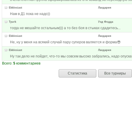
Ekklesiast
Лахдария
Нам в Д1 пока не надо))
Tyurk
Уэд Фодда
тогда не мешайте остальным))) а то без боя в стыках сдадитесь...
Ekklesiast
Лахдария
Не, ну у меня на всякий случай пару суперов валяется и форма😎
Ekklesiast
Лахдария
Ну так дело не пойдет, что-то мы совсем высоко забрались, надо опускать
Всего:
5
комментариев
Статистика
Все турниры