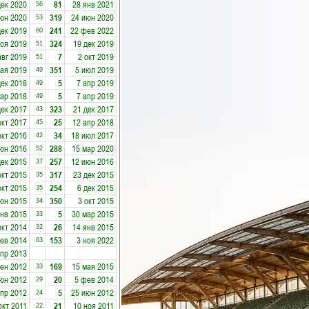
дек 2020
81
28 янв 2021
56
юн 2020
319
24 июн 2020
53
дек 2019
241
22 фев 2022
60
ноя 2019
324
19 дек 2019
51
авг 2019
7
2 окт 2019
51
мая 2019
351
5 июл 2019
49
дек 2018
5
7 апр 2019
49
мар 2018
5
7 апр 2019
49
дек 2017
323
21 дек 2017
43
окт 2017
25
12 апр 2018
45
окт 2016
34
18 июл 2017
42
юн 2016
288
15 мар 2020
52
дек 2015
257
12 июн 2016
37
окт 2015
317
23 дек 2015
35
окт 2015
254
6 дек 2015
35
юн 2015
350
3 окт 2015
34
янв 2015
5
30 мар 2015
33
окт 2014
26
14 янв 2015
32
ев 2014
153
3 ноя 2022
63
апр 2013
сен 2012
169
15 мая 2015
33
юн 2012
20
5 фев 2014
29
апр 2012
5
25 июн 2012
24
окт 2011
21
10 ноя 2011
22