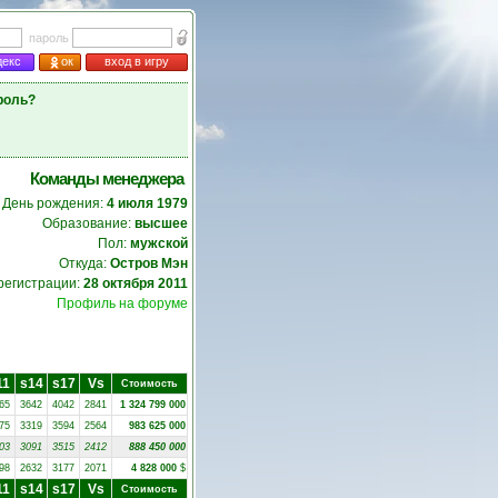
пароль
декс
ок
вход в игру
роль?
Команды менеджера
День рождения:
4 июля 1979
Образование:
высшее
Пол:
мужской
Откуда:
Остров Мэн
регистрации:
28 октября 2011
Профиль на форуме
11
s14
s17
Vs
Стоимость
65
3642
4042
2841
1 324 799 000
75
3319
3594
2564
983 625 000
03
3091
3515
2412
888 450 000
98
2632
3177
2071
4 828 000
$
11
s14
s17
Vs
Стоимость