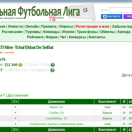
логин
контакте
ян
ная
|
Новости
|
Онлайн
|
Правила
|
Опросы
|
Регистрация в игре
|
Забыли па
Расписание
|
Турниры
|
Команды
|
Игроки
|
Трансферы
|
Обмены
|
Аренда
Рейтинги
|
Форум
|
Чат
|
Конкурсы
|
Контакты
Tï Nïne -Tchaï Ekbat De SeBat
зит:
онлайн
a79
ёт:
112 166
= 112.0к = 0.11м
27
=
1667 место
=
+4 в августе
Дата 
еи
|
Достижения
77
Ст
Дивизион
Континент
И
s
+
Макао, D1
Азия
23
31
+
Сербия, D1
Европа
24
28
+
Азербайджан, D1
Европа
22
26
+
Отборочный турнир к чемпионату мира
Азия
23
20
Ст
Дивизион
Континент
И
s