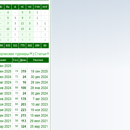
ПC
Пo
А
×C
×O
Г×Н
Н×Г
-
4
-
5
5
1
-
-
5
3
9
7
1
-
-
7
3
12
5
1
1
-
10
3
15
4
-
1
1
2
2
2
2
-
1
1
3
1
5
7
-
2
00
633
311
775
342
200
83
ерческие турниры
|
Статьи
28
21
инят
Сез.
День
Уволен
сен 2025
сен 2025
319
18 сен 2025
74
сен 2024
24
30 дек 2024
72
авг 2024
16
28 сен 2024
71
янв 2024
100
28 янв 2024
68
авг 2023
24
30 дек 2024
72
янв 2023
178
7 авг 2023
66
ноя 2022
203
10 авг 2023
66
мая 2022
223
19 ноя 2022
63
дек 2021
215
15 мая 2024
69
юн 2021
113
29 июл 2021
58
мар 2021
324
25 мар 2021
56