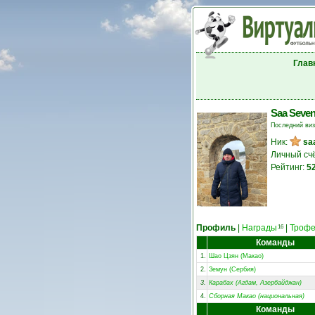
Глав
Saa Seven
Последний ви
Ник:
sa
Личный сч
Рейтинг:
5
Профиль
|
Награды
|
Троф
16
Команды
1.
Шао Цзян (Макао)
2.
Земун (Сербия)
3.
Карабах (Агдам, Азербайджан)
4.
Сборная Макао (национальная)
Команды