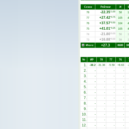
Сезон
Рейтинг
И
-22.35
*1.00
78
58
1
+27.42
*0.75
77
105
4
+37.57
*0.50
76
104
4
+41.01
*0.25
75
105
4
-21.80
*0.00
74
56
1
+16.88
*0.00
73
59
2
+27.3
Итого:
8680
38
№
ИР
78
77
76
1.
-38.2
-31.36
-5.59
+8.63
-
2.
-
-
-
-
3.
-
-
-
-
4.
-
-
-
-
5.
-
-
-
-
6.
-
-
-
-
7.
-
-
-
-
8.
-
-
-
-
9.
-
-
-
-
10.
-
-
-
-
11.
-
-
-
-
12.
-
-
-
-