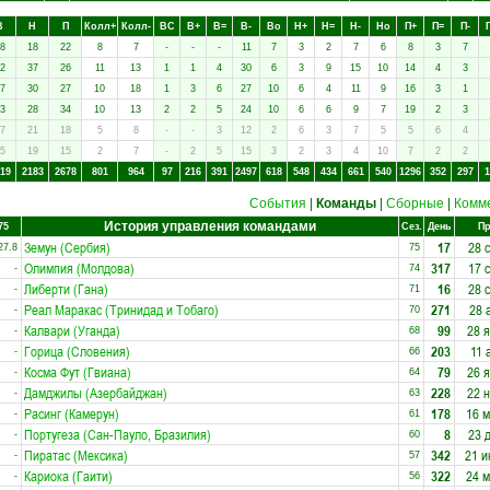
В
Н
П
Колл+
Колл-
ВC
В+
В=
В-
Вo
Н+
Н=
Н-
Нo
П+
П=
П-
8
18
22
8
7
-
-
-
11
7
3
2
7
6
8
3
7
2
37
26
11
13
1
1
4
30
6
3
9
15
10
14
4
3
7
30
27
10
18
1
3
6
27
10
6
4
11
9
16
3
1
3
28
34
10
13
2
2
5
24
10
6
6
9
7
19
2
3
7
21
18
5
8
-
-
3
12
2
6
3
7
5
5
6
4
5
19
15
2
7
-
2
5
15
3
2
3
4
10
7
2
2
19
2183
2678
801
964
97
216
391
2497
618
548
434
661
540
1296
352
297
1
События
|
Команды
|
Сборные
|
Комм
История управления командами
75
Сез.
День
Пр
Земун (Сербия)
17
28 
27.8
75
Олимпия (Молдова)
317
17 
-
74
Либерти (Гана)
16
28 
-
71
Реал Маракас (Тринидад и Тобаго)
271
28 
-
70
Калвари (Уганда)
99
28 
-
68
Горица (Словения)
203
11 
-
66
Косма Фут (Гвиана)
79
26 
-
64
Дамджилы (Азербайджан)
228
22 
-
63
Расинг (Камерун)
178
16 
-
61
Португеза (Сан-Пауло, Бразилия)
8
23 
-
60
Пиратас (Мексика)
342
21 и
-
57
Кариока (Гаити)
322
24 
-
56