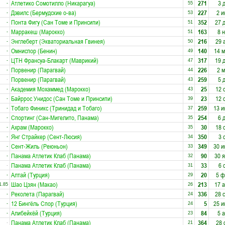
Атлетико Сомотилло (Никарагуа)
271
3 
-
55
Дэвилс (Бермудские о-ва)
227
2 и
-
53
Понта Фигу (Сан Томе и Принсипи)
352
27 
-
51
Марракеш (Марокко)
163
8 
-
51
Энглеберт (Экваториальная Гвинея)
216
29 
-
50
Омниспор (Бенин)
140
14 
-
49
ЦТН Франсуа-Блакарт (Маврикий)
317
19 
-
47
Порвенир (Парагвай)
226
2 
-
44
Порвенир (Парагвай)
259
5 
-
43
Академия Мохаммед (Марокко)
25
12 
-
43
Байррос Унидос (Сан Томе и Принсипи)
23
12 
-
39
Тобаго Финикс (Тринидад и Тобаго)
259
13 и
-
37
Спортинг (Сан-Мигелито, Панама)
254
6 
-
35
Ахрам (Марокко)
30
18 
-
35
Янг Страйкер (Сент-Люсия)
350
3 
-
34
Сент-Жиль (Реюньон)
349
30 и
-
33
Панама Атлетик Клаб (Панама)
90
30 
-
32
Панама Атлетик Клаб (Панама)
33
6 
-
31
Алтай (Турция)
20
5 ф
-
29
Шао Цзян (Макао)
213
17 
1.85
26
Реколета (Парагвай)
336
28 
-
24
12 Бингёль Спор (Турция)
5
25 и
-
24
Алибейкёй (Турция)
84
5 
-
23
Панама Атлетик Клаб (Панама)
364
28 
-
21