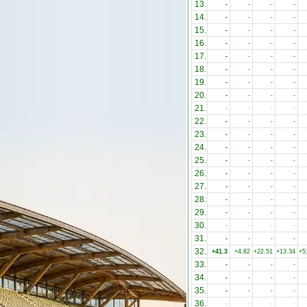
13.
-
-
-
-
14.
-
-
-
-
15.
-
-
-
-
16.
-
-
-
-
17.
-
-
-
-
18.
-
-
-
-
19.
-
-
-
-
20.
-
-
-
-
21.
-
-
-
-
22.
-
-
-
-
23.
-
-
-
-
24.
-
-
-
-
25.
-
-
-
-
26.
-
-
-
-
27.
-
-
-
-
28.
-
-
-
-
29.
-
-
-
-
30.
-
-
-
-
31.
-
-
-
-
32.
+41.3
+4.82
+22.51
+13.34
+5
33.
-
-
-
-
34.
-
-
-
-
35.
-
-
-
-
36.
-
-
-
-